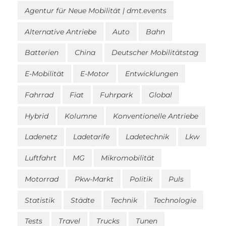
Agentur für Neue Mobilität | dmt.events
Alternative Antriebe
Auto
Bahn
Batterien
China
Deutscher Mobilitätstag
E-Mobilität
E-Motor
Entwicklungen
Fahrrad
Fiat
Fuhrpark
Global
Hybrid
Kolumne
Konventionelle Antriebe
Ladenetz
Ladetarife
Ladetechnik
Lkw
Luftfahrt
MG
Mikromobilität
Motorrad
Pkw-Markt
Politik
Puls
Statistik
Städte
Technik
Technologie
Tests
Travel
Trucks
Tunen