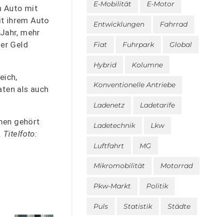
E-Mobilität
E-Motor
n Auto mit
it ihrem Auto
Entwicklungen
Fahrrad
 Jahr, mehr
ner Geld
Fiat
Fuhrpark
Global
Hybrid
Kolumne
eich,
Konventionelle Antriebe
aten als auch
Ladenetz
Ladetarife
hmen gehört
Ladetechnik
Lkw
.
Titelfoto:
Luftfahrt
MG
Mikromobilität
Motorrad
Pkw-Markt
Politik
Puls
Statistik
Städte