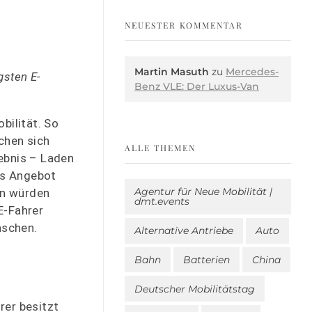
NEUESTER KOMMENTAR
Martin Masuth
zu
Mercedes-
gsten E-
Benz VLE: Der Luxus-Van
bilität. So
chen sich
ALLE THEMEN
ebnis – Laden
Das Angebot
Agentur für Neue Mobilität |
en würden
dmt.events
E-Fahrer
nschen.
Alternative Antriebe
Auto
Bahn
Batterien
China
Deutscher Mobilitätstag
rer besitzt