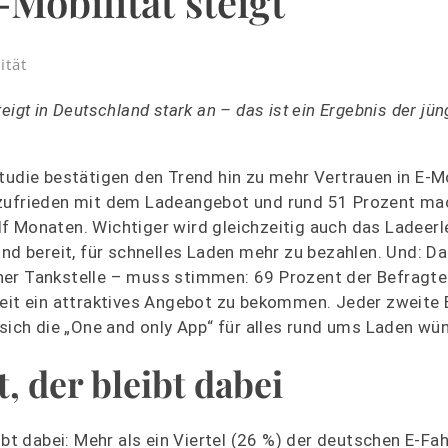
Mobilität steigt
ität
igt in Deutschland stark an – das ist ein Ergebnis der jün
tudie bestätigen den Trend hin zu mehr Vertrauen in E-Mo
 zufrieden mit dem Ladeangebot und rund 51 Prozent ma
f Monaten. Wichtiger wird gleichzeitig auch das Ladeerl
ind bereit, für schnelles Laden mehr zu bezahlen. Und: 
ner Tankstelle – muss stimmen: 69 Prozent der Befragt
zeit ein attraktives Angebot zu bekommen. Jeder zweite 
 sich die „One and only App“ für alles rund ums Laden wü
, der bleibt dabei
ibt dabei: Mehr als ein Viertel (26 %) der deutschen E-Fah