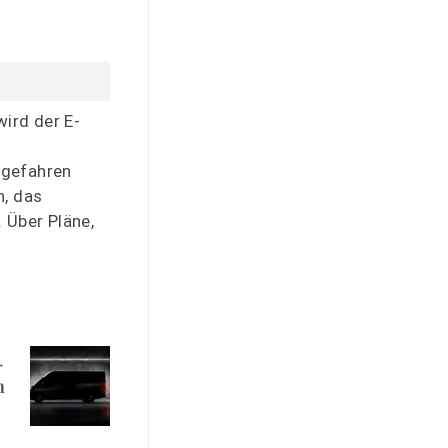
ird der E-
 gefahren
, das
 Über Pläne,
n