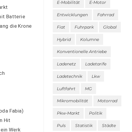
E-Mobilität
E-Motor
arkt
Entwicklungen
Fahrrad
it Batterie
lang die Krone
Fiat
Fuhrpark
Global
Hybrid
Kolumne
Konventionelle Antriebe
Ladenetz
Ladetarife
ch
Ladetechnik
Lkw
Luftfahrt
MG
Mikromobilität
Motorrad
oda Fabia)
Pkw-Markt
Politik
n Hit
Puls
Statistik
Städte
 ein Werk