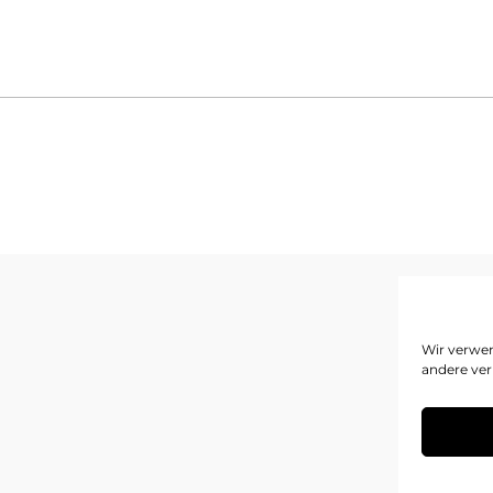
I
Wir verwen
andere ver
D
C