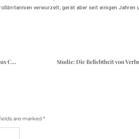
roßbritannien verwurzelt, gerät aber seit einigen Jahren 
USA blockieren vernetzte Fahrzeuge aus China
Studie: Die Beliebtheit von Verb
fields are marked *