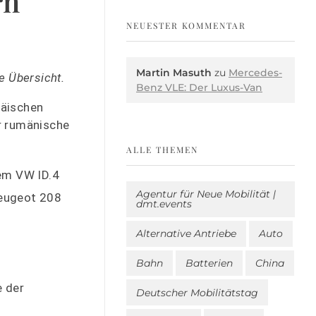
rn
NEUESTER KOMMENTAR
Martin Masuth
zu
Mercedes-
e Übersicht.
Benz VLE: Der Luxus-Van
päischen
 rumänische
ALLE THEMEN
dem VW ID.4
Agentur für Neue Mobilität |
Peugeot 208
dmt.events
Alternative Antriebe
Auto
Bahn
Batterien
China
e der
Deutscher Mobilitätstag