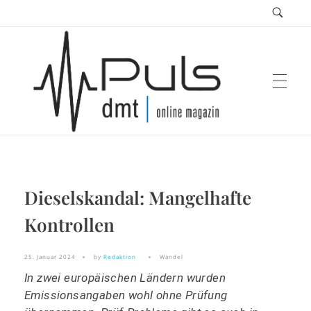
Puls Magazin
Dieselskandal: Mangelhafte
Zukunft der Mobilität
Kontrollen
25. Januar 2024
by
Redaktion
Wandel
In zwei europäischen Ländern wurden
Emissionsangaben wohl ohne Prüfung