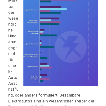
Märk
ten
der
wese
ntlic
he
Hind
erun
gsgr
und
für
eine
E-
Auto
Ansc
haffu
ng, oder anders formuliert: Bezahlbare
Elektroautos sind ein wesentlicher Treiber der