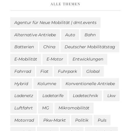
ALLE THEMEN
Agentur für Neue Mobilität | dmt.events
Alternative Antriebe
Auto
Bahn
Batterien
China
Deutscher Mobilitätstag
E-Mobilität
E-Motor
Entwicklungen
Fahrrad
Fiat
Fuhrpark
Global
Hybrid
Kolumne
Konventionelle Antriebe
Ladenetz
Ladetarife
Ladetechnik
Lkw
Luftfahrt
MG
Mikromobilität
Motorrad
Pkw-Markt
Politik
Puls