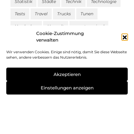
Statistik
Städte
Technik
Technologie
Tests
Travel
Trucks
Tunen
Umdenken
Umwelt
uncategorized
Cookie-Zustimmung
Vernetzung
Wasserstoff
verwalten
Zukunftsmobilität
Zulassungen
Zweirad
Wir verwenden Cookies. Einige sind nötig, damit Sie diese Webseite
sehen, andere verbessern das Nutzererlebnis.
ÖPNV
Akzeptieren
Einstellungen anzeigen
Impressum
Datenschutz