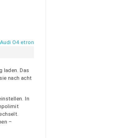
g laden. Das
sie nach acht
nstellen. In
mpolimit
echselt.
nen –