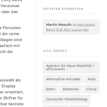
r Versionen
NEUESTER KOMMENTAR
h über den
Martin Masuth
zu
Mercedes-
ne Personen
Benz VLE: Der Luxus-Van
 als vorne.
Ablagen sind
taufach mit
ALLE THEMEN
eich der
Agentur für Neue Mobilität |
dmt.events
Alternative Antriebe
Auto
auswahl als
-Display
Bahn
Batterien
China
r orientiert,
r Shifter für
Deutscher Mobilitätstag
 hier bestens