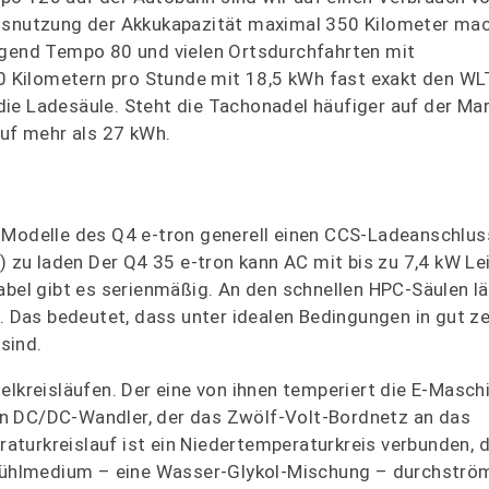
Ausnutzung der Akkukapazität maximal 350 Kilometer mac
iegend Tempo 80 und vielen Ortsdurchfahrten mit
 Kilometern pro Stunde mit 18,5 kWh fast exakt den W
n die Ladesäule. Steht die Tachonadel häufiger auf der M
auf mehr als 27 kWh.
 Modelle des Q4 e-tron generell einen CCS-Ladeanschlus
zu laden Der Q4 35 e-tron kann AC mit bis zu 7,4 kW Lei
abel gibt es serienmäßig. An den schnellen HPC-Säulen l
W. Das bedeutet, dass unter idealen Bedingungen in gut z
sind.
reisläufen. Der eine von ihnen temperiert die E-Maschi
en DC/DC-Wandler, der das Zwölf-Volt-Bordnetz an das
turkreislauf ist ein Niedertemperaturkreis verbunden, 
s Kühlmedium – eine Wasser-Glykol-Mischung – durchström