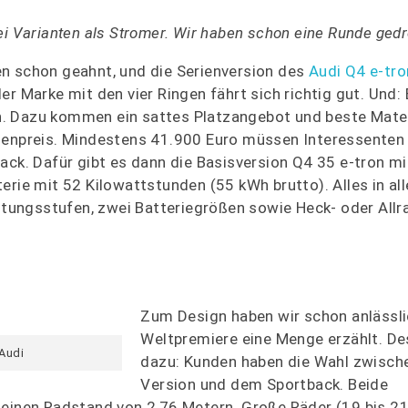
i Varianten als Stromer. Wir haben schon eine Runde gedr
en schon geahnt, und die Serienversion des
Audi Q4 e-tro
er Marke mit den vier Ringen fährt sich richtig gut. Und
n. Dazu kommen ein sattes Platzangebot und beste Mate
chenpreis. Mindestens 41.900 Euro müssen Interessenten 
ack. Dafür gibt es dann die Basisversion Q4 35 e-tron mi
erie mit 52 Kilowattstunden (55 kWh brutto). Alles in all
istungsstufen, zwei Batteriegrößen sowie Heck- oder Allr
Zum Design haben wir schon anlässli
Weltpremiere eine Menge erzählt. De
 Audi
dazu: Kunden haben die Wahl zwisch
Version und dem Sportback. Beide
einen Radstand von 2,76 Metern. Große Räder (19 bis 21 