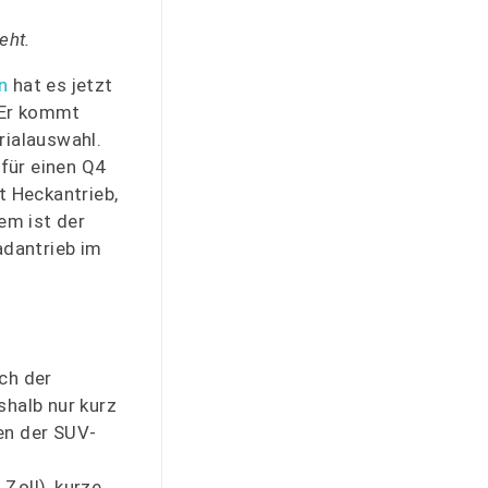
eht.
n
hat es jetzt
: Er kommt
rialauswahl.
für einen Q4
t Heckantrieb,
em ist der
adantrieb im
ch der
shalb nur kurz
en der SUV-
Zoll), kurze