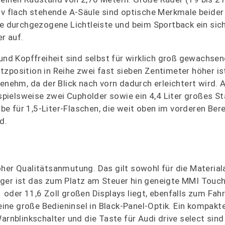
tiv flach stehende A-Säule sind optische Merkmale beide
ie durchgezogene Lichtleiste und beim Sportback ein sic
r auf.
 und Kopffreiheit sind selbst für wirklich groß gewachse
zposition in Reihe zwei fast sieben Zentimeter höher ist
enehm, da der Blick nach vorn dadurch erleichtert wird. 
ispielsweise zwei Cupholder sowie ein 4,4 Liter großes S
übe für 1,5-Liter-Flaschen, die weit oben im vorderen Ber
d.
oher Qualitätsanmutung. Das gilt sowohl für die Material
äger ist das zum Platz am Steuer hin geneigte MMI Touch
oder 11,6 Zoll großen Displays liegt, ebenfalls zum Fahre
eine große Bedieninsel in Black-Panel-Optik. Ein kompakte
arnblinkschalter und die Taste für Audi drive select sind