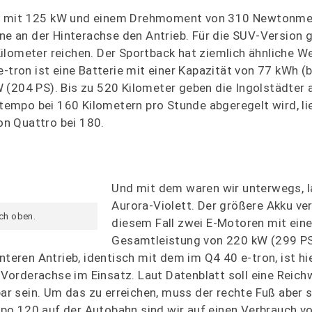
ll mit 125 kW und einem Drehmoment von 310 Newtonme
 an der Hinterachse den Antrieb. Für die SUV-Version g
ilometer reichen. Der Sportback hat ziemlich ähnliche We
-tron ist eine Batterie mit einer Kapazität von 77 kWh (
 (204 PS). Bis zu 520 Kilometer geben die Ingolstädter 
empo bei 160 Kilometern pro Stunde abgeregelt wird, li
n Quattro bei 180.
Und mit dem waren wir unterwegs, la
Aurora-Violett. Der größere Akku ver
ach oben.
diesem Fall zwei E-Motoren mit eine
Gesamtleistung von 220 kW (299 P
ren Antrieb, identisch mit dem im Q4 40 e-tron, ist hie
orderachse im Einsatz. Laut Datenblatt soll eine Reichw
r sein. Um das zu erreichen, muss der rechte Fuß aber 
po 120 auf der Autobahn sind wir auf einen Verbrauch v