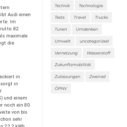
Technik
Technologie
tern
ibt Audi einen
Tests
Travel
Trucks
rte. Im
brutto 82
Tunen
Umdenken
als maximale
Umwelt
uncategorized
egt die
Vernetzung
Wasserstoff
Zukunftsmobilität
ckiert in
Zulassungen
Zweirad
sorgt in
ÖPNV
r
S) und einem
r noch ein 80
eite von bis
schon sehr
on 22,2 kWh