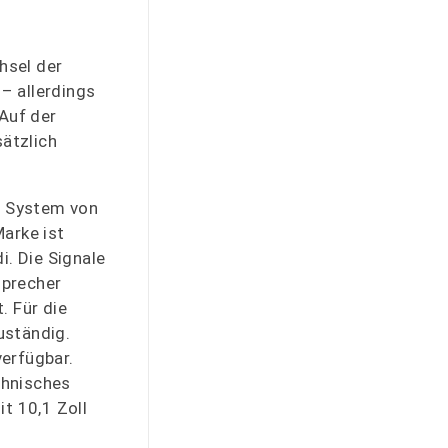
hsel der
– allerdings
 Auf der
sätzlich
s System von
arke ist
i. Die Signale
sprecher
. Für die
uständig.
erfügbar.
chnisches
t 10,1 Zoll