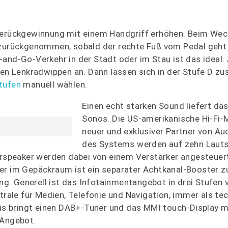
gierückgewinnung mit einem Handgriff erhöhen. Beim Wec
 zurückgenommen, sobald der rechte Fuß vom Pedal geht 
and-Go-Verkehr in der Stadt oder im Stau ist das ideal.
len Lenkradwippen an. Dann lassen sich in der Stufe D zu
tufen
manuell wählen.
Einen echt starken Sound liefert da
Sonos. Die US-amerikanische Hi-Fi-M
neuer und exklusiver Partner von Aud
des Systems werden auf zehn Laut
erspeaker werden dabei von einem Verstärker angesteuert
er im Gepäckraum ist ein separater Achtkanal-Booster z
. Generell ist das Infotainmentangebot in drei Stufen v
ntrale für Medien, Telefonie und Navigation, immer als te
 bringt einen DAB+-Tuner und das MMI touch-Display mi
 Angebot.