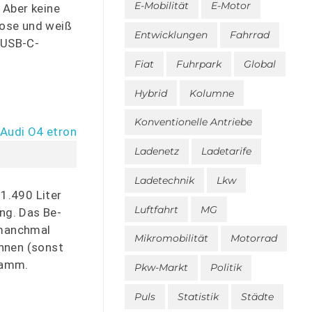
E-Mobilität
E-Motor
 Aber keine
lose und weiß
Entwicklungen
Fahrrad
 USB-C-
Fiat
Fuhrpark
Global
Hybrid
Kolumne
Konventionelle Antriebe
Ladenetz
Ladetarife
Ladetechnik
Lkw
 1.490 Liter
Luftfahrt
MG
ng. Das Be-
 manchmal
Mikromobilität
Motorrad
onnen (sonst
gramm.
Pkw-Markt
Politik
Puls
Statistik
Städte