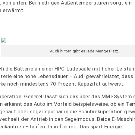
t von unten. Bei niedrigen Außentemperaturen sorgt ein
ch erwärmt.
Auch hinten gibt es jede Menge Platz.
ch die Batterie an einer HPC-Ladesäule mit hoher Leistun
rie eine hohe Lebensdauer – Audi gewährleistet, dass 
cke noch mindestens 70 Prozent Kapazität aufweist.
uperation. Generell lässt sich das über das MMI-System ei
n erkennt das Auto im Vorfeld beispielsweise, ob ein Te
ebaut oder sogar spürbar in die Schubrekuperation gew
 wechselt der Antrieb in den Segelmodus. Beide E-Maschi
ckantrieb – laufen dann frei mit. Das spart Energie.