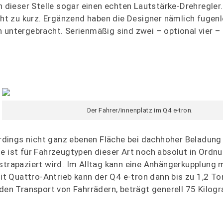
n dieser Stelle sogar einen echten Lautstärke-Drehregler.
t zu kurz. Ergänzend haben die Designer nämlich fugen
n untergebracht. Serienmäßig sind zwei – optional vier –
Der Fahrer/innenplatz im Q4 e-tron.
lerdings nicht ganz ebenen Fläche bei dachhoher Beladung
e ist für Fahrzeugtypen dieser Art noch absolut in Ordnu
 strapaziert wird. Im Alltag kann eine Anhängerkupplung
Mit Quattro-Antrieb kann der Q4 e-tron dann bis zu 1,2 T
 den Transport von Fahrrädern, beträgt generell 75 Kilo