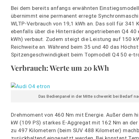
Bei dem bereits anfangs erwähnten Einstiegsmode
übernimmt eine permanent erregte Synchronmaschine
WLTP-Verbrauch von 19,1 kWh an. Das soll für 341 K
ebenfalls über die Hinterräder angetriebenen Q4 40 e
kWh) verbaut. Zudem steigt die Leistung auf 150 kW
Reichweite an. Während beim 35 und 40 das Höchstt
Spitzengeschwindigkeit beim Topmodell Q4 50 e-tro
Verbrauch: Werte um 20 kWh
Das Bedienpanel in der Mitte schwenkt bei Bedarf n
Drehmoment von 460 Nm mit Energie. Außer dem hinte
kW (109 PS) starkes E-Aggregat mit 162 Nm an der V
zu 497 Kilometern (beim SUV 488 Kilometer) machba
zurückhaltend eingesetzt werden. Bei konstant Tem