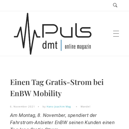
Puls Magazin
Einen Tag Gratis-Strom bei
Zukunft der Mobilität
EnBW Mobility
6. November 2021
by
Hans-Joachim Mag
Wandel
Am Montag, 8. November, spendiert der
Fahrstrom-Anbieter EnBW seinen Kunden einen