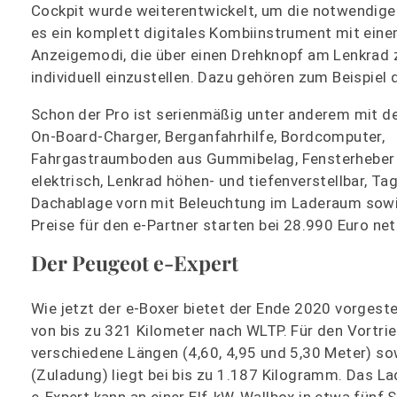
Cockpit wurde weiterentwickelt, um die notwendigen
es ein komplett digitales Kombiinstrument mit ein
Anzeigemodi, die über einen Drehknopf am Lenkrad z
individuell einzustellen. Dazu gehören zum Beispie
Schon der Pro ist serienmäßig unter anderem mit d
On-Board-Charger, Berganfahrhilfe, Bordcomputer,
Fahrgastraumboden aus Gummibelag, Fensterheber
elektrisch, Lenkrad höhen- und tiefenverstellbar, Tag
Dachablage vorn mit Beleuchtung im Laderaum sowie
Preise für den e-Partner starten bei 28.990 Euro net
Der Peugeot e-Expert
Wie jetzt der e-Boxer bietet der Ende 2020 vorgeste
von bis zu 321 Kilometer nach WLTP. Für den Vortrie
verschiedene Längen (4,60, 4,95 und 5,30 Meter) so
(Zuladung) liegt bei bis zu 1.187 Kilogramm. Das L
e-Expert kann an einer Elf-kW-Wallbox in etwa fünf