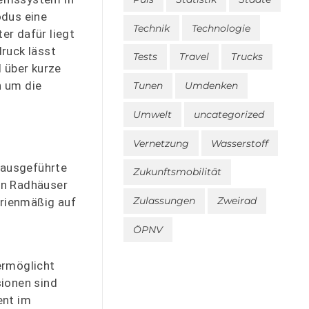
odus eine
Technik
Technologie
er dafür liegt
druck lässt
Tests
Travel
Trucks
 über kurze
n um die
Tunen
Umdenken
Umwelt
uncategorized
Vernetzung
Wasserstoff
 ausgeführte
Zukunftsmobilität
en Radhäuser
Zulassungen
Zweirad
erienmäßig auf
ÖPNV
ermöglicht
sionen sind
ent im