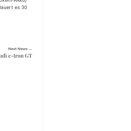
dauert es 30
Next News
udi e-tron GT