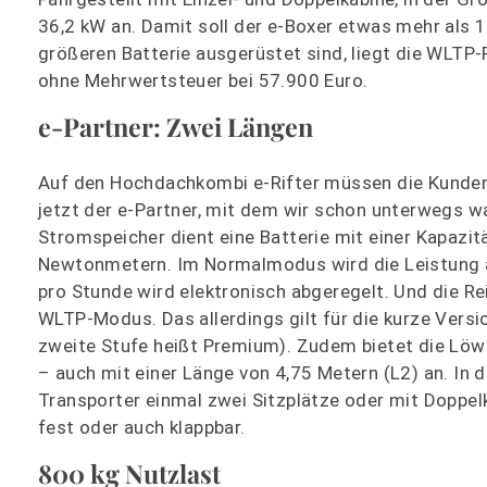
36,2 kW an. Damit soll der e-Boxer etwas mehr als 1
größeren Batterie ausgerüstet sind, liegt die WLTP-
ohne Mehrwertsteuer bei 57.900 Euro.
e-Partner: Zwei Längen
Auf den Hochdachkombi e-Rifter müssen die Kunden n
jetzt der e-Partner, mit dem wir schon unterwegs w
Stromspeicher dient eine Batterie mit einer Kapaz
Newtonmetern. Im Normalmodus wird die Leistung au
pro Stunde wird elektronisch abgeregelt. Und die Re
WLTP-Modus. Das allerdings gilt für die kurze Versi
zweite Stufe heißt Premium). Zudem bietet die Lö
– auch mit einer Länge von 4,75 Metern (L2) an. In 
Transporter einmal zwei Sitzplätze oder mit Doppel
fest oder auch klappbar.
800 kg Nutzlast