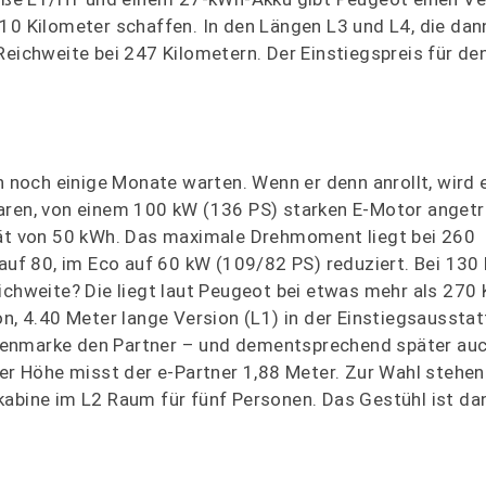
10 Kilometer schaffen. In den Längen L3 und L4, die dan
Reichweite bei 247 Kilometern. Der Einstiegspreis für den
och einige Monate warten. Wenn er denn anrollt, wird er
aren, von einem 100 kW (136 PS) starken E-Motor angetr
ität von 50 kWh. Das maximale Drehmoment liegt bei 260
f 80, im Eco auf 60 kW (109/82 PS) reduziert. Bei 130
ichweite? Die liegt laut Peugeot bei etwas mehr als 270
on, 4.40 Meter lange Version (L1) in der Einstiegsausstat
wenmarke den Partner – und dementsprechend später au
der Höhe misst der e-Partner 1,88 Meter. Zur Wahl stehen
kabine im L2 Raum für fünf Personen. Das Gestühl ist d