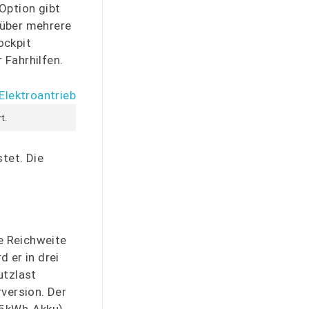
Option gibt
 über mehrere
ockpit
 Fahrhilfen.
t.
tet. Die
ne Reichweite
 er in drei
utzlast
version. Der
(75kWh-Akku)