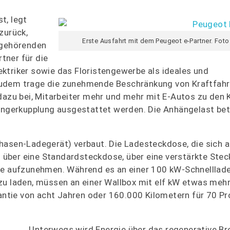
t, legt
zurück,
Erste Ausfahrt mit dem Peugeot e-Partner. Fot
 gehörenden
tner für die
ktriker sowie das Floristengewerbe als ideales und
Zudem trage die zunehmende Beschränkung von Kraftfahr
 dazu bei, Mitarbeiter mehr und mehr mit E-Autos zu den
hängerkupplung ausgestattet werden. Die Anhängelast be
hasen-Ladegerät) verbaut. Die Ladesteckdose, die sich a
en über eine Standardsteckdose, über eine verstärkte Ste
gie aufzunehmen. Während es an einer 100 kW-Schnelllad
zu laden, müssen an einer Wallbox mit elf kW etwas mehr
rantie von acht Jahren oder 160.000 Kilometern für 70 Pr
Unterwegs wird Energie über das regenerative B