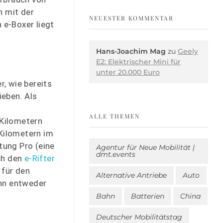
n mit der
NEUESTER KOMMENTAR
 e-Boxer liegt
Hans-Joachim Mag
zu
Geely
E2: Elektrischer Mini für
unter 20.000 Euro
, wie bereits
ieben. Als
ALLE THEMEN
 Kilometern
 Kilometern im
tung Pro (eine
Agentur für Neue Mobilität |
dmt.events
ch den
e-Rifter
 für den
Alternative Antriebe
Auto
ann entweder
Bahn
Batterien
China
Deutscher Mobilitätstag