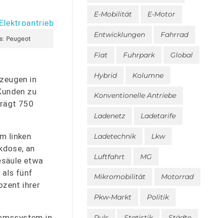
E-Mobilität
E-Motor
Entwicklungen
Fahrrad
os: Peugeot
Fiat
Fuhrpark
Global
Hybrid
Kolumne
zeugen in
 Kunden zu
Konventionelle Antriebe
trägt 750
Ladenetz
Ladetarife
m linken
Ladetechnik
Lkw
ckdose, an
Luftfahrt
MG
esäule etwa
 als fünf
Mikromobilität
Motorrad
ozent ihrer
Pkw-Markt
Politik
remssystem in
Puls
Statistik
Städte