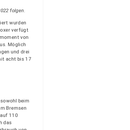
2022 folgen.
iert wurden
Boxer verfügt
ehmoment von
us. Möglich
ngen und drei
it acht bis 17
 sowohl beim
eim Bremsen
 auf 110
h das
erbrauch von