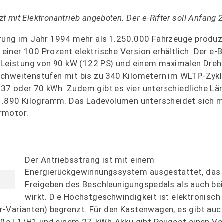
zt mit Elektronantrieb angeboten. Der e-Rifter soll Anfang 
hrung im Jahr 1994 mehr als 1.250.000 Fahrzeuge produz
n einer 100 Prozent elektrische Version erhältlich. Der e-
en Leistung von 90 kW (122 PS) und einem maximalen Dr
ichweitenstufen mit bis zu 340 Kilometern im WLTP-Zykl
37 oder 70 kWh. Zudem gibt es vier unterschiedliche Lä
 1.890 Kilogramm. Das Ladevolumen unterscheidet sich m
rmotor.
Der Antriebsstrang ist mit einem
Energierückgewinnungssystem ausgestattet, das
Freigeben des Beschleunigungspedals als auch b
wirkt. Die Höchstgeschwindigkeit ist elektronisch
r-Varianten) begrenzt. Für den Kastenwagen, es gibt auc
Größe L1/H1 und einem 27-kWh-Akku gibt Peugeot einen V