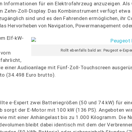
 Informationen für ein Elektrofahrzeug anzuzeigen. Als 
em Zehn-Zoll-Display. Das Kombiinstrument verfügt etwa
ugänglich sind und es den Fahrenden ermöglichen, ihr C
l das Hervorheben von Navigation, Powermanagement oder
em Elf-kW-
Rollt ebenfalls bald an: Peugeot e-Exper
 vorn
fahrlicht,
 einer Audioanlage mit Fünf-Zoll-Touchscreen ausgerüs
to (34.498 Euro brutto).
llte e-Expert zwei Batteriegrößen (50 und 74 kW) für ei
b sorgt der E-Motor mit 100 kW (136 PS). Angeboten wird
wie mit einer Anhängelast bis zu 1.000 Kilogramm. Die N
adevolumen bleibt dabei identisch mit dem der Verbrenner
 Stunden (50 kWh-Batterie) oder siebeneinhalb Stunden 