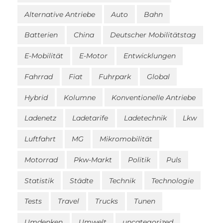
Alternative Antriebe
Auto
Bahn
Batterien
China
Deutscher Mobilitätstag
E-Mobilität
E-Motor
Entwicklungen
Fahrrad
Fiat
Fuhrpark
Global
Hybrid
Kolumne
Konventionelle Antriebe
Ladenetz
Ladetarife
Ladetechnik
Lkw
Luftfahrt
MG
Mikromobilität
Motorrad
Pkw-Markt
Politik
Puls
Statistik
Städte
Technik
Technologie
Tests
Travel
Trucks
Tunen
Umdenken
Umwelt
uncategorized