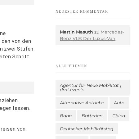
NEUESTER KOMMENTAR
Martin Masuth
zu
Mercedes-
ine
Benz VLE: Der Luxus-Van
r den von den
in zwei Stufen
iten Schritt
ALLE THEMEN
Agentur für Neue Mobilität |
dmt.events
sziehen.
Alternative Antriebe
Auto
legen lassen.
Bahn
Batterien
China
reisen von
Deutscher Mobilitätstag