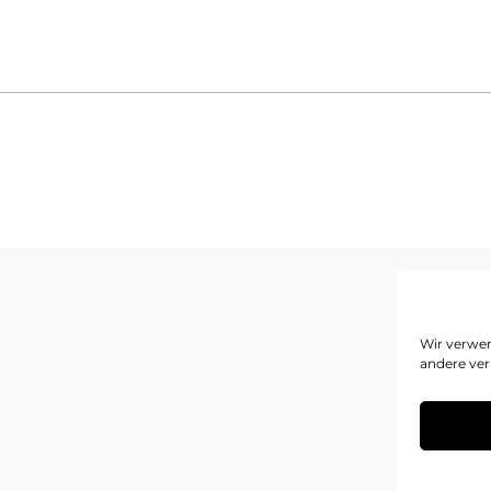
I
Wir verwen
andere ver
D
C