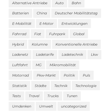
Alternative Antriebe
Auto
Bahn
Batterien
China
Deutscher Mobilitätstag
E-Mobilität
E-Motor
Entwicklungen
Fahrrad
Fiat
Fuhrpark
Global
Hybrid
Kolumne
Konventionelle Antriebe
Ladenetz
Ladetarife
Ladetechnik
Lkw
Luftfahrt
MG
Mikromobilität
Motorrad
Pkw-Markt
Politik
Puls
Statistik
Städte
Technik
Technologie
Tests
Travel
Trucks
Tunen
Umdenken
Umwelt
uncategorized