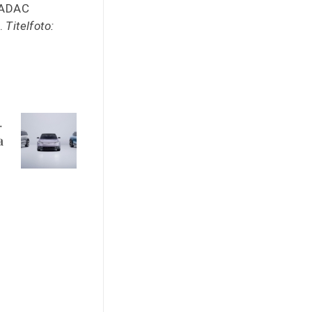
r ADAC
e.
Titelfoto:
a