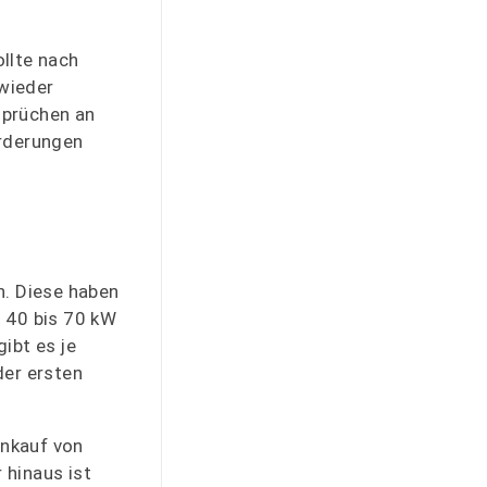
ollte nach
wieder
sprüchen an
orderungen
n. Diese haben
t 40 bis 70 kW
ibt es je
der ersten
enkauf von
 hinaus ist