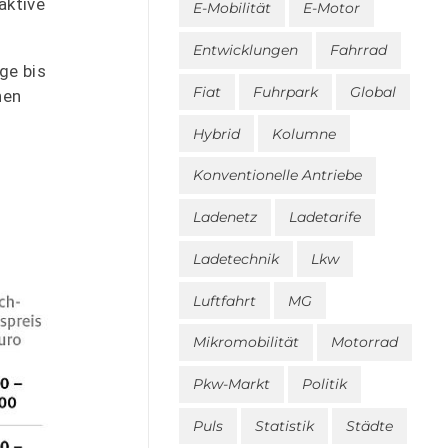
aktive
E-Mobilität
E-Motor
Entwicklungen
Fahrrad
ge bis
Fiat
Fuhrpark
Global
hen
Hybrid
Kolumne
Konventionelle Antriebe
Ladenetz
Ladetarife
Ladetechnik
Lkw
Luftfahrt
MG
Mikromobilität
Motorrad
Pkw-Markt
Politik
Puls
Statistik
Städte