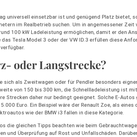
ag universell einsetzbar ist und genügend Platz bietet, s
metern im Realbetrieb suchen. Um in angemessener Zeit 
 rund 100 kW Ladeleistung ermöglichen, damit er den An
 das Tesla Model 3 oder der VW ID.3 erfüllen diese Anf
verfügbar.
z- oder Langstrecke?
ie sich als Zweitwagen oder für Pendler besonders eigne
hweite von 150 bis 300 km, die Schnellladeleistung ist mi
e Strecken daher nur bedingt geeignet. Solche E-Autos g
15.000 Euro. Ein Beispiel wäre der Renault Zoe, als eines 
ktroautos wie der BMW i3 fallen in diese Kategorie.
tos die gleichen Tipps beachten wie beim Gebrauchtwag
en und Überprüfung auf Rost und Unfallschäden. Darüber