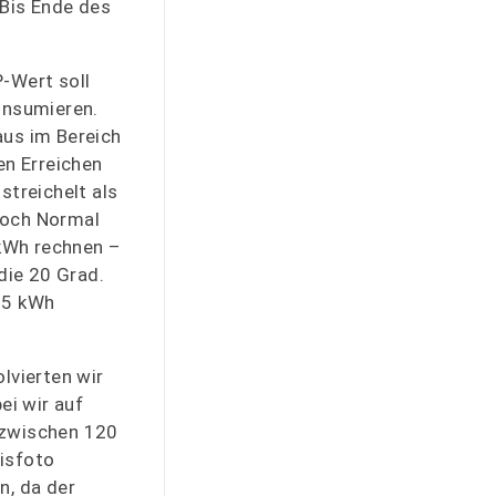
 Bis Ende des
-Wert soll
onsumieren.
aus im Bereich
en Erreichen
treichelt als
 noch Normal
 kWh rechnen –
die 20 Grad.
 25 kWh
lvierten wir
ei wir auf
 zwischen 120
isfoto
n, da der