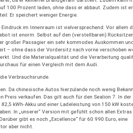
uf 100 Prozent laden, ohne dass er abbaut. Zudem ist er
eil: Er speichert weniger Energie.
 Eindruck im Innenraum ist vielversprechend: Vor allem 
bot ist enorm. Selbst auf den (verstellbaren) Rücksitzen
er großer Passagier ein sehr kommodes Auskommen und
heit – ohne dass der Vordersitz nach vorne verschoben 
kt. Und die Materialqualität und die Verarbeitung quali
durchaus für einen Vergleich mit dem Audi.
 die Verbrauchsrunde.
eden. Da chinesische Autos hierzulande noch wenig Bekan
Preis verkaufen. Das gilt auch für den Sealion 7: In der
 82,5 kWh-Akku und einer Ladeleistung von 150 kW koste
 haben. In „unserer“ Version mit gefühlt schon allen Extr
Darüber gibt es noch „Excellence“ für 60.990 Euro; eine
or aber nicht.