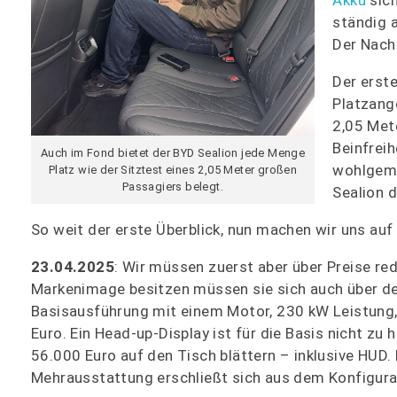
ständig a
Der Nacht
Der erste
Platzange
2,05 Met
Beinfrei
Auch im Fond bietet der BYD Sealion jede Menge
wohlgemer
Platz wie der Sitztest eines 2,05 Meter großen
Passagiers belegt.
Sealion 
So weit der erste Überblick, nun machen wir uns auf
23.04.2025
: Wir müssen zuerst aber über Preise r
Markenimage besitzen müssen sie sich auch über den 
Basisausführung mit einem Motor, 230 kW Leistung,
Euro. Ein Head-up-Display ist für die Basis nicht zu
56.000 Euro auf den Tisch blättern – inklusive HUD. 
Mehrausstattung erschließt sich aus dem Konfigurat