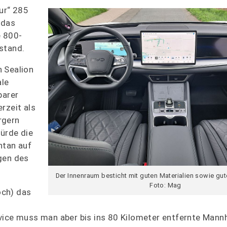
ur“ 285
 das
e 800-
stand.
n Sealion
ale
barer
rzeit als
rgern
würde die
ntan auf
gen des
Der Innenraum besticht mit guten Materialien sowie gut
Foto: Mag
och) das
vice muss man aber bis ins 80 Kilometer entfernte Mann