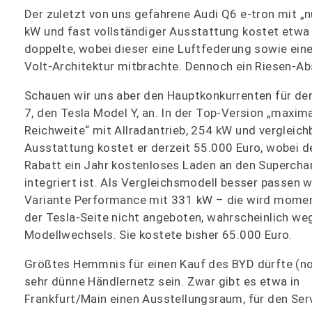
Der zuletzt von uns gefahrene Audi Q6 e-tron mit „n
kW und fast vollständiger Ausstattung kostet etwa
doppelte, wobei dieser eine Luftfederung sowie ein
Volt-Architektur mitbrachte. Dennoch ein Riesen-Ab
Schauen wir uns aber den Hauptkonkurrenten für de
7, den Tesla Model Y, an. In der Top-Version „maxim
Reichweite“ mit Allradantrieb, 254 kW und vergleich
Ausstattung kostet er derzeit 55.000 Euro, wobei de
Rabatt ein Jahr kostenloses Laden an den Supercha
integriert ist. Als Vergleichsmodell besser passen 
Variante Performance mit 331 kW – die wird mome
der Tesla-Seite nicht angeboten, wahrscheinlich we
Modellwechsels. Sie kostete bisher 65.000 Euro.
Größtes Hemmnis für einen Kauf des BYD dürfte (n
sehr dünne Händlernetz sein. Zwar gibt es etwa in
Frankfurt/Main einen Ausstellungsraum, für den Ser