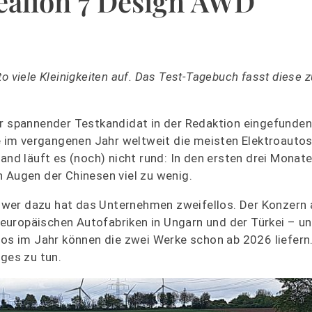
ealion 7 Design AWD
to viele Kleinigkeiten auf. Das Test-Tagebuch fasst diese
ehr spannender Testkandidat in der Redaktion eingefunden
ie im vergangenen Jahr weltweit die meisten Elektroauto
land läuft es (noch) nicht rund: In den ersten drei Monat
n Augen der Chinesen viel zu wenig.
ower dazu hat das Unternehmen zweifellos. Der Konzern
en europäischen Autofabriken in Ungarn und der Türkei – 
 im Jahr können die zwei Werke schon ab 2026 liefern.
iges zu tun.