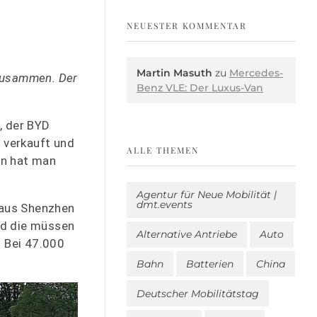
NEUESTER KOMMENTAR
Martin Masuth
zu
Mercedes-
 zusammen. Der
Benz VLE: Der Luxus-Van
, der BYD
s verkauft und
ALLE THEMEN
en hat man
Agentur für Neue Mobilität |
dmt.events
 aus Shenzhen
und die müssen
Alternative Antriebe
Auto
 Bei 47.000
Bahn
Batterien
China
Deutscher Mobilitätstag