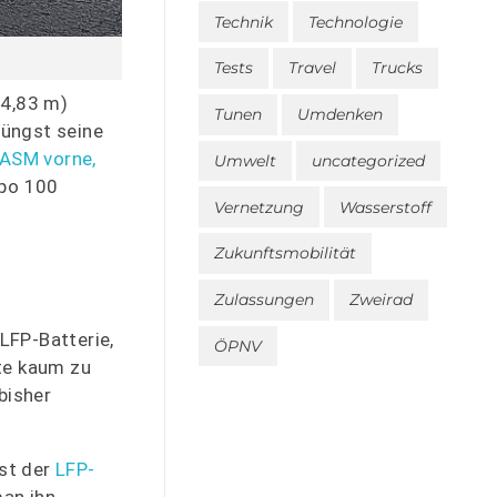
Technik
Technologie
Tests
Travel
Trucks
 4,83 m)
Tunen
Umdenken
 jüngst seine
ASM vorne,
Umwelt
uncategorized
mpo 100
Vernetzung
Wasserstoff
Zukunftsmobilität
Zulassungen
Zweirad
LFP-Batterie,
ÖPNV
fte kaum zu
bisher
st der
LFP-
man ihn