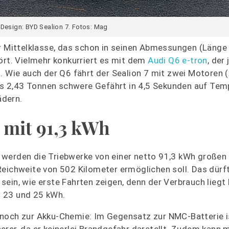
 Design: BYD Sealion 7. Fotos: Mag
er Mittelklasse, das schon in seinen Abmessungen (Länge
ört. Vielmehr konkurriert es mit dem
Audi Q6 e-tron
, der
. Wie auch der Q6 fährt der Sealion 7 mit zwei Motoren (
s 2,43 Tonnen schwere Gefährt in 4,5 Sekunden auf Te
ädern.
 mit 91,3 kWh
 werden die Triebwerke von einer netto 91,3 kWh großen 
 Reichweite von 502 Kilometer ermöglichen soll. Das dür
sein, wie erste Fahrten zeigen, denn der Verbrauch liegt 
 23 und 25 kWh.
 noch zur Akku-Chemie: Im Gegensatz zur NMC-Batterie i
erer, da er keinerlei Brandgefahr darstellt. Zudem kann 