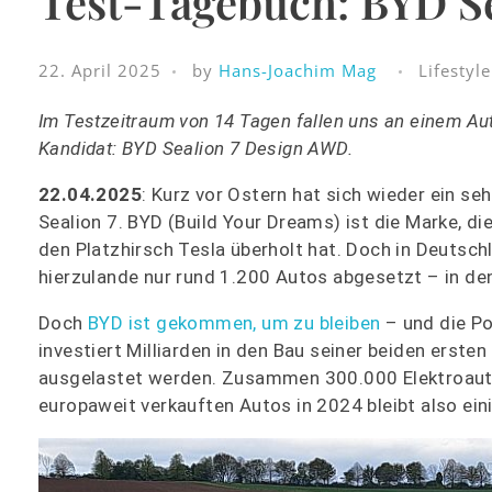
Test-Tagebuch: BYD S
22. April 2025
by
Hans-Joachim Mag
Lifestyle
Im Testzeitraum von 14 Tagen fallen uns an einem Au
Kandidat
:
BYD Sealion 7 Design AWD
.
22.04.2025
: Kurz vor Ostern hat sich wieder ein s
Sealion 7. BYD (Build Your Dreams) ist die Marke, d
den Platzhirsch Tesla überholt hat. Doch in Deutsch
hierzulande nur rund 1.200 Autos abgesetzt – in de
Doch
BYD ist gekommen, um zu bleiben
– und die P
investiert Milliarden in den Bau seiner beiden erst
ausgelastet werden. Zusammen 300.000 Elektroautos
europaweit verkauften Autos in 2024 bleibt also ein