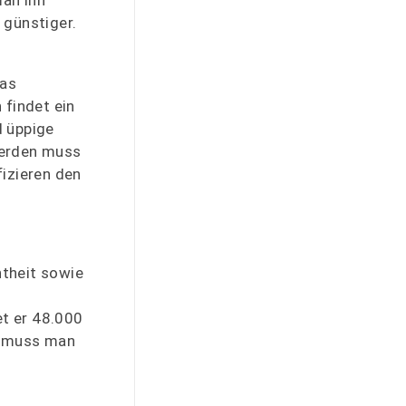
 günstiger.
das
 findet ein
 üppige
werden muss
fizieren den
ntheit sowie
t er 48.000
as muss man