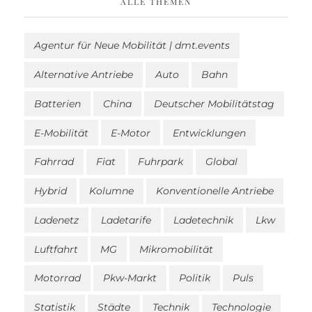
ALLE THEMEN
Agentur für Neue Mobilität | dmt.events
Alternative Antriebe
Auto
Bahn
Batterien
China
Deutscher Mobilitätstag
E-Mobilität
E-Motor
Entwicklungen
Fahrrad
Fiat
Fuhrpark
Global
Hybrid
Kolumne
Konventionelle Antriebe
Ladenetz
Ladetarife
Ladetechnik
Lkw
Luftfahrt
MG
Mikromobilität
Motorrad
Pkw-Markt
Politik
Puls
Statistik
Städte
Technik
Technologie