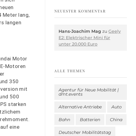
 neuen
NEUESTER KOMMENTAR
4 Meter lang,
rs langen
Hans-Joachim Mag
zu
Geely
E2: Elektrischer Mini für
unter 20.000 Euro
undai Motor
t E-Motoren
ALLE THEMEN
er
 und 350
version mit
Agentur für Neue Mobilität |
dmt.events
rund 500
 PS starken
Alternative Antriebe
Auto
ätzlichem
Drehmoment.
Bahn
Batterien
China
auf eine
Deutscher Mobilitätstag