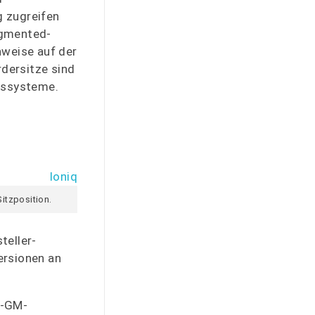
g zugreifen
ugmented-
inweise auf der
dersitze sind
itssysteme.
itzposition.
teller-
ersionen an
E-GM-