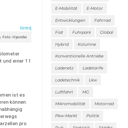
E-Mobilität
E-Motor
Entwicklungen
Fahrrad
Fiat
Fuhrpark
Global
m. Foto: Hyundai
Hybrid
Kolumne
Kilometer
Konventionelle Antriebe
t und einer 11
Ladenetz
Ladetarife
Ladetechnik
Lkw
Luftfahrt
MG
mmen ist es
eren können.
Mikromobilität
Motorrad
unabhängig
Pkw-Markt
Politik
terwegs
arzellen pro
Puls
Statistik
Städte