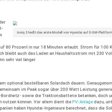
der
0-
Ioniq 5 heißt das erste Modell von Hyundai auf E-GM-Plattfor
zu
auf 80 Prozent in nur 18 Minuten erlaubt. Strom für 100 
ich bleibt auch das Laden an Haushaltsstrom mit 230 Vol
n sehr viel länger.
dem optional bestellbaren Solardach dauern. Genaugeno
ie gemeinsam im Peak sogar über 200 Watt Leistung generi
-Bordnetz- sowie die Traktionsbatterie betanken, doch 
h nutzen können. Vor allem dient die
PV-Anlage
dazu, un
panien haben Hyundai-Ingenieure berechnet, dass die Sol