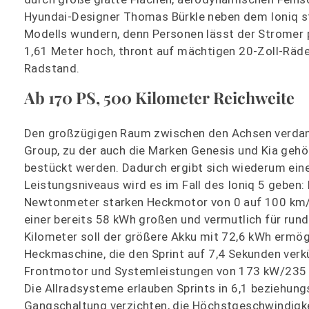
Hyundai-Designer Thomas Bürkle neben dem Ioniq ste
Modells wundern, denn Personen lässt der Stromer plö
1,61 Meter hoch, thront auf mächtigen 20-Zoll-Räde
Radstand.
Ab 170 PS, 500 Kilometer Reichweite
Den großzügigen Raum zwischen den Achsen verdank
Group, zu der auch die Marken Genesis und Kia gehö
bestückt werden. Dadurch ergibt sich wiederum eine V
Leistungsniveaus wird es im Fall des Ioniq 5 gebe
Newtonmeter starken Heckmotor von 0 auf 100 km/h 
einer bereits 58 kWh großen und vermutlich für run
Kilometer soll der größere Akku mit 72,6 kWh ermög
Heckmaschine, die den Sprint auf 7,4 Sekunden verk
Frontmotor und Systemleistungen von 173 kW/235
Die Allradsysteme erlauben Sprints in 6,1 beziehung
Gangschaltung verzichten, die Höchstgeschwindigke