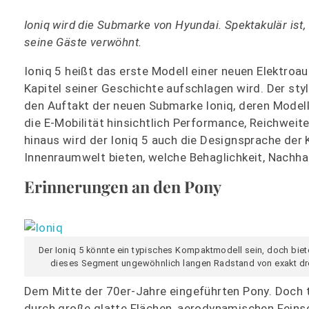
Ioniq wird die Submarke von Hyundai. Spektakulär ist,
seine Gäste verwöhnt.
Ioniq 5 heißt das erste Modell einer neuen Elektroa
Kapitel seiner Geschichte aufschlagen wird. Der st
den Auftakt der neuen Submarke Ioniq, deren Modell
die E-Mobilität hinsichtlich Performance, Reichweite
hinaus wird der Ioniq 5 auch die Designsprache der
Innenraumwelt bieten, welche Behaglichkeit, Nachhal
Erinnerungen an den Pony
Der Ioniq 5 könnte ein typisches Kompaktmodell sein, doch bietet
dieses Segment ungewöhnlich langen Radstand von exakt dre
Dem Mitte der 70er-Jahre eingeführten Pony. Doch t
durch große glatte Flächen, aerodynamischen Feins