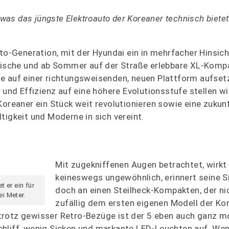
 was das jüngste Elektroauto der Koreaner technisch bietet
uto-Generation, mit der Hyundai ein in mehrfacher Hinsic
ylische und ab Sommer auf der Straße erlebbare XL-Komp
e auf einer richtungsweisenden, neuen Plattform aufset
 und Effizienz auf eine höhere Evolutionsstufe stellen wi
 Koreaner ein Stück weit revolutionieren sowie eine zuku
tigkeit und Moderne in sich vereint.
Mit zugekniffenen Augen betrachtet, wirkt 
keineswegs ungewöhnlich, erinnert seine S
 er ein für
doch an einen Steilheck-Kompakten, der ni
i Meter.
zufällig dem ersten eigenen Modell der Kor
rotz gewisser Retro-Bezüge ist der 5 eben auch ganz mod
chliff, wenig Sicken und markante LED-Leuchten auf. Wen