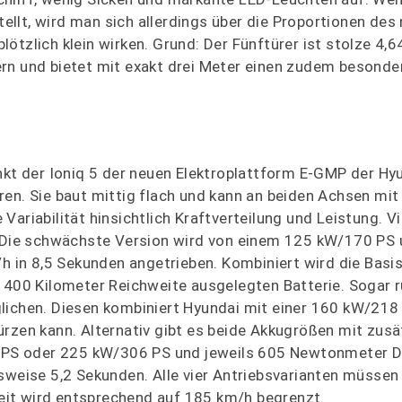
llt, wird man sich allerdings über die Proportionen des
tzlich klein wirken. Grund: Der Fünftürer ist stolze 4,6
rn und bietet mit exakt drei Meter einen zudem besonde
t der Ioniq 5 der neuen Elektroplattform E-GMP der Hy
ren. Sie baut mittig flach und kann an beiden Achsen mi
ariabilität hinsichtlich Kraftverteilung und Leistung. Vi
n: Die schwächste Version wird von einem 125 kW/170 PS
in 8,5 Sekunden angetrieben. Kombiniert wird die Basis
d 400 Kilometer Reichweite ausgelegten Batterie. Sogar 
lichen. Diesen kombiniert Hyundai mit einer 160 kW/218
ürzen kann. Alternativ gibt es beide Akkugrößen mit zus
 PS oder 225 kW/306 PS und jeweils 605 Newtonmeter 
sweise 5,2 Sekunden. Alle vier Antriebsvarianten müssen 
it wird entsprechend auf 185 km/h begrenzt.