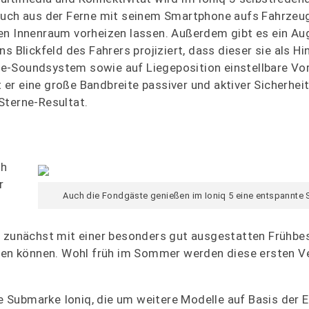
 auch aus der Ferne mit seinem Smartphone aufs Fahrzeu
den Innenraum vorheizen lassen. Außerdem gibt es ein A
s Blickfeld des Fahrers projiziert, dass dieser sie als H
e-Soundsystem sowie auf Liegeposition einstellbare Vor
er eine große Bandbreite passiver und aktiver Sicherhe
Sterne-Resultat.
ch
r
Auch die Fondgäste genießen im Ioniq 5 eine entspannte S
s zunächst mit einer besonders gut ausgestatten Frühbes
eren können. Wohl früh im Sommer werden diese ersten V
eue Submarke Ioniq, die um weitere Modelle auf Basis der 