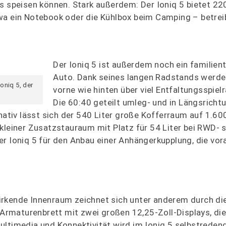
s speisen können. Stark außerdem: Der Ioniq 5 bietet 22
wa ein Notebook oder die Kühlbox beim Camping – betrei
Der Ioniq 5 ist außerdem noch ein familien
Auto. Dank seines langen Radstands werde
oniq 5, der
vorne wie hinten über viel Entfaltungsspiel
Die 60:40 geteilt umleg- und in Längsricht
nativ lässt sich der 540 Liter große Kofferraum auf 1.600
kleiner Zusatzstauraum mit Platz für 54 Liter bei RWD- 
r Ioniq 5 für den Anbau einer Anhängerkupplung, die vor
irkende Innenraum zeichnet sich unter anderem durch d
 Armaturenbrett mit zwei großen 12,25-Zoll-Displays, die
ultimedia und Konnektivität wird im Ioniq 5 selbstreden