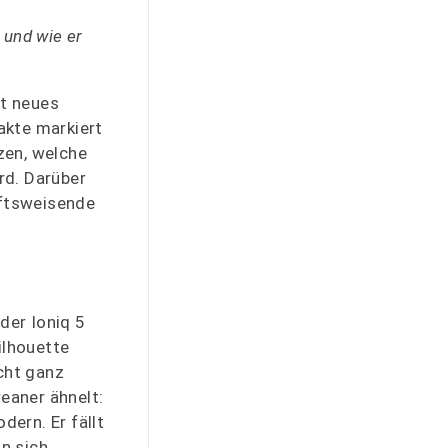
 und wie er
ht neues
akte markiert
zen, welche
rd. Darüber
nftsweisende
der Ioniq 5
ilhouette
cht ganz
eaner ähnelt:
ern. Er fällt
n sich