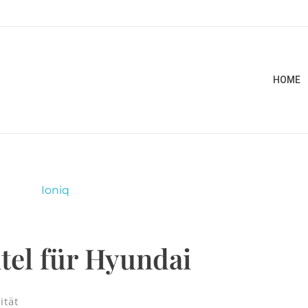
HOME
itel für Hyundai
ität