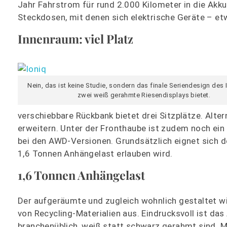
Jahr Fahrstrom für rund 2.000 Kilometer in die Akku
Steckdosen, mit denen sich elektrische Geräte – et
Innenraum: viel Platz
Nein, das ist keine Studie, sondern das finale Seriendesign des I
zwei weiß gerahmte Riesendisplays bietet.
verschiebbare Rückbank bietet drei Sitzplätze. Alter
erweitern. Unter der Fronthaube ist zudem noch ein 
bei den AWD-Versionen. Grundsätzlich eignet sich de
1,6 Tonnen Anhängelast erlauben wird.
1,6 Tonnen Anhängelast
Der aufgeräumte und zugleich wohnlich gestaltet w
von Recycling-Materialien aus. Eindrucksvoll ist das
branchenüblich, weiß statt schwarz gerahmt sind. M