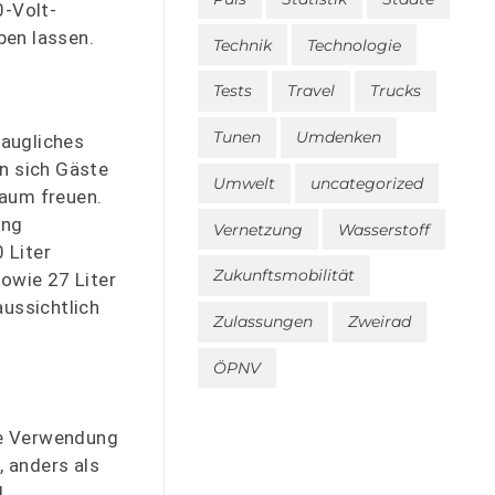
0-Volt-
ben lassen.
Technik
Technologie
Tests
Travel
Trucks
Tunen
Umdenken
taugliches
n sich Gäste
Umwelt
uncategorized
raum freuen.
ung
Vernetzung
Wasserstoff
 Liter
Zukunftsmobilität
sowie 27 Liter
aussichtlich
Zulassungen
Zweirad
ÖPNV
ie Verwendung
, anders als
d