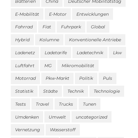
Batterien
China
Deutscher Mobilitätstag
E-Mobilität
E-Motor
Entwicklungen
Fahrrad
Fiat
Fuhrpark
Global
Hybrid
Kolumne
Konventionelle Antriebe
Ladenetz
Ladetarife
Ladetechnik
Lkw
Luftfahrt
MG
Mikromobilität
Motorrad
Pkw-Markt
Politik
Puls
Statistik
Städte
Technik
Technologie
Tests
Travel
Trucks
Tunen
Umdenken
Umwelt
uncategorized
Vernetzung
Wasserstoff