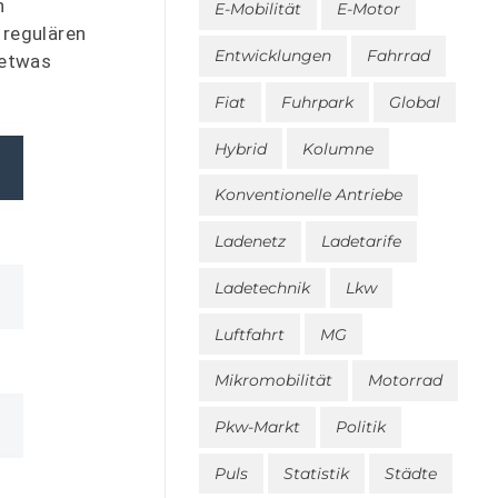
n
E-Mobilität
E-Motor
 regulären
Entwicklungen
Fahrrad
 etwas
Fiat
Fuhrpark
Global
Hybrid
Kolumne
Konventionelle Antriebe
Ladenetz
Ladetarife
Ladetechnik
Lkw
Luftfahrt
MG
Mikromobilität
Motorrad
Pkw-Markt
Politik
Puls
Statistik
Städte