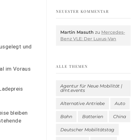
NEUESTER KOMMENTAR
Martin Masuth
zu
Mercedes-
Benz VLE: Der Luxus-Van
ausgelegt und
ALLE THEMEN
al im Voraus
Agentur für Neue Mobilität |
 Ladepreis
dmt.events
Alternative Antriebe
Auto
eise bleiben
Bahn
Batterien
China
estehende
Deutscher Mobilitätstag