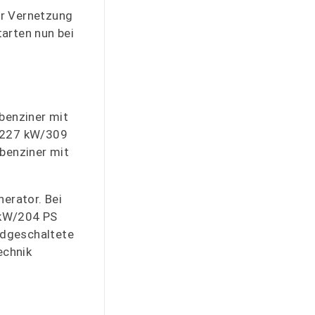
hr Vernetzung
tarten nun bei
benziner mit
n 227 kW/309
rbenziner mit
erator. Bei
 kW/204 PS
ndgeschaltete
echnik