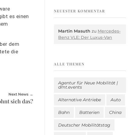
ware
NEUESTER KOMMENTAR
ibt es einen
inem
Martin Masuth
zu
Mercedes-
Benz VLE: Der Luxus-Van
über dem
tete die
ALLE THEMEN
Agentur für Neue Mobilität |
dmt.events
Next News
Alternative Antriebe
Auto
hnt sich das?
Bahn
Batterien
China
Deutscher Mobilitätstag