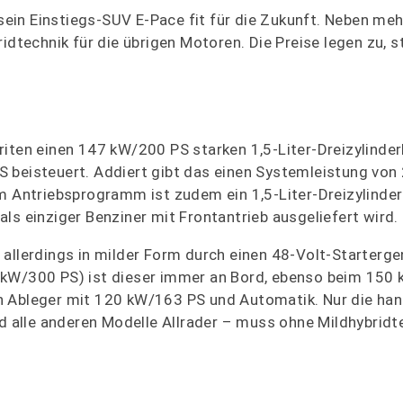
ein Einstiegs-SUV E-Pace fit für die Zukunft. Neben me
idtechnik für die übrigen Motoren. Die Preise legen zu, s
riten einen 147 kW/200 PS starken 1,5-Liter-Dreizylinder
S beisteuert. Addiert gibt das einen Systemleistung vo
im Antriebsprogramm ist zudem ein 1,5-Liter-Dreizylinde
ls einziger Benziner mit Frontantrieb ausgeliefert wird.
allerdings in milder Form durch einen 48-Volt-Startergen
 kW/300 PS) ist dieser immer an Bord, ebenso beim 150
n Ableger mit 120 kW/163 PS und Automatik. Nur die ha
nd alle anderen Modelle Allrader – muss ohne Mildhybridt