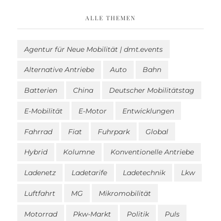
ALLE THEMEN
Agentur für Neue Mobilität | dmt.events
Alternative Antriebe
Auto
Bahn
Batterien
China
Deutscher Mobilitätstag
E-Mobilität
E-Motor
Entwicklungen
Fahrrad
Fiat
Fuhrpark
Global
Hybrid
Kolumne
Konventionelle Antriebe
Ladenetz
Ladetarife
Ladetechnik
Lkw
Luftfahrt
MG
Mikromobilität
Motorrad
Pkw-Markt
Politik
Puls