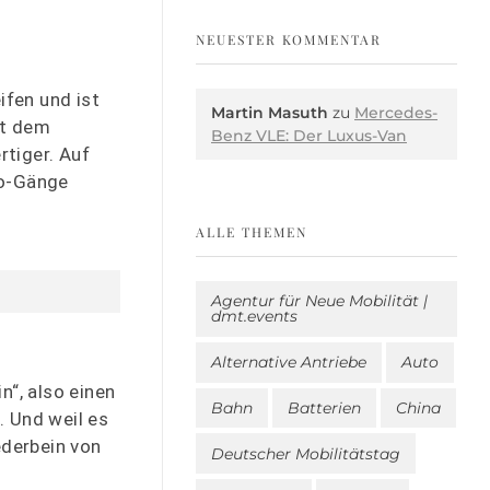
NEUESTER KOMMENTAR
ifen und ist
Martin Masuth
zu
Mercedes-
it dem
Benz VLE: Der Luxus-Van
tiger. Auf
no-Gänge
ALLE THEMEN
Agentur für Neue Mobilität |
dmt.events
Alternative Antriebe
Auto
n“, also einen
Bahn
Batterien
China
. Und weil es
ederbein von
Deutscher Mobilitätstag