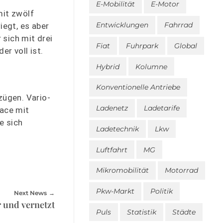
E-Mobilität
E-Motor
mit zwölf
Entwicklungen
Fahrrad
iegt, es aber
 sich mit drei
Fiat
Fuhrpark
Global
r voll ist.
Hybrid
Kolumne
Konventionelle Antriebe
zügen. Vario-
Ladenetz
Ladetarife
face mit
e sich
Ladetechnik
Lkw
Luftfahrt
MG
Mikromobilität
Motorrad
Pkw-Markt
Politik
Next News
r und vernetzt
Puls
Statistik
Städte