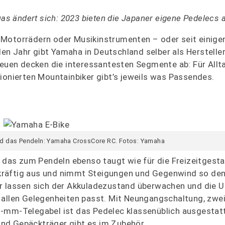
Das ändert sich: 2023 bieten die Japaner eigene Pedelecs 
 Motorrädern oder Musikinstrumenten – oder seit einigen
n Jahr gibt Yamaha in Deutschland selber als Hersteller
Neuen decken die interessantesten Segmente ab: Für Allt
ionierten Mountainbiker gibt’s jeweils was Passendes.
 und das Pendeln: Yamaha CrossCore RC. Fotos: Yamaha
, das zum Pendeln ebenso taugt wie für die Freizeitgesta
kräftig aus und nimmt Steigungen und Gegenwind so den
er lassen sich der Akkuladezustand überwachen und die 
 allen Gelegenheiten passt. Mit Neungangschaltung, zwe
3-mm-Telegabel ist das Pedelec klassenüblich ausgestat
nd Gepäckträger gibt es im Zubehör.