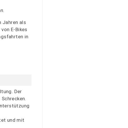
an.
 Jahren als
 von E-Bikes
agsfahrten in
ltung. Der
 Schrecken.
Unterstützung
i
tet und mit