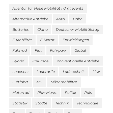
Agentur für Neue Mobilität | dmt.events
Alternative Antriebe
Auto
Bahn
Batterien
China
Deutscher Mobilitätstag
E-Mobilität
E-Motor
Entwicklungen
Fahrrad
Fiat
Fuhrpark
Global
Hybrid
Kolumne
Konventionelle Antriebe
Ladenetz
Ladetarife
Ladetechnik
Lkw
Luftfahrt
MG
Mikromobilität
Motorrad
Pkw-Markt
Politik
Puls
Statistik
Städte
Technik
Technologie