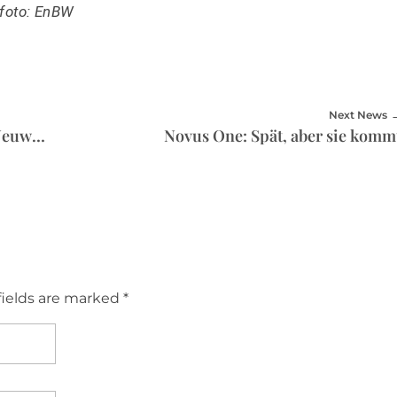
lfoto: EnBW
Next News
E-Autos: Gebraucht-markt überholt Neuwagenmarkt
Novus One: Spät, aber sie komm
fields are marked *