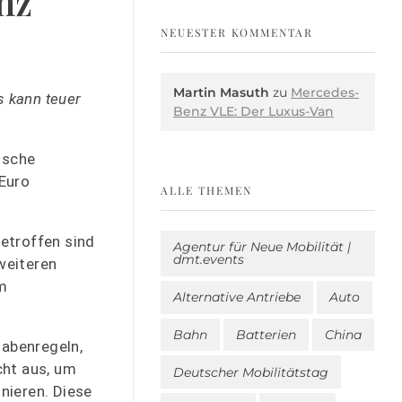
nz
NEUESTER KOMMENTAR
Martin Masuth
zu
Mercedes-
s kann teuer
Benz VLE: Der Luxus-Van
ische
 Euro
ALLE THEMEN
etroffen sind
Agentur für Neue Mobilität |
dmt.events
weiteren
m
Alternative Antriebe
Auto
Bahn
Batterien
China
abenregeln,
cht aus, um
Deutscher Mobilitätstag
nieren. Diese