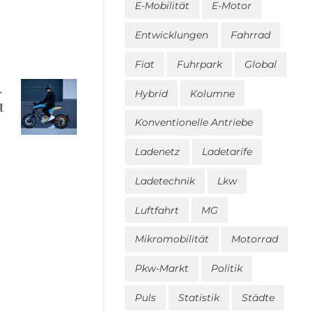
E-Mobilität
E-Motor
Entwicklungen
Fahrrad
Fiat
Fuhrpark
Global
Hybrid
Kolumne
t
Konventionelle Antriebe
Ladenetz
Ladetarife
Ladetechnik
Lkw
Luftfahrt
MG
Mikromobilität
Motorrad
Pkw-Markt
Politik
Puls
Statistik
Städte