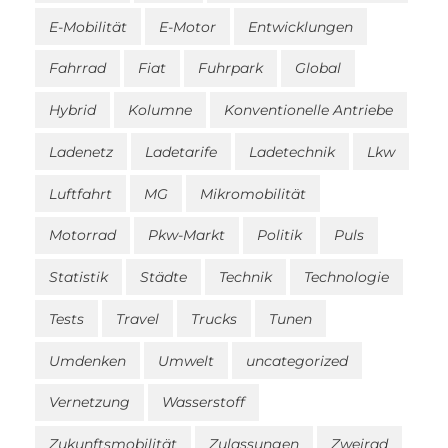
E-Mobilität
E-Motor
Entwicklungen
Fahrrad
Fiat
Fuhrpark
Global
Hybrid
Kolumne
Konventionelle Antriebe
Ladenetz
Ladetarife
Ladetechnik
Lkw
Luftfahrt
MG
Mikromobilität
Motorrad
Pkw-Markt
Politik
Puls
Statistik
Städte
Technik
Technologie
Tests
Travel
Trucks
Tunen
Umdenken
Umwelt
uncategorized
Vernetzung
Wasserstoff
Zukunftsmobilität
Zulassungen
Zweirad