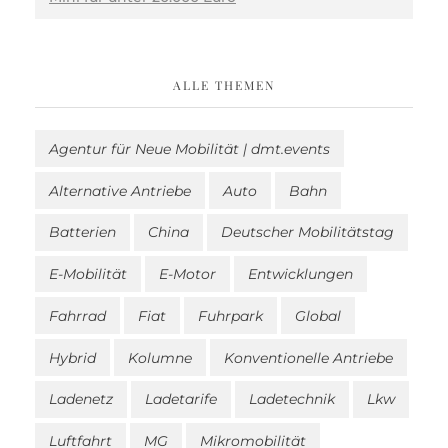
ALLE THEMEN
Agentur für Neue Mobilität | dmt.events
Alternative Antriebe
Auto
Bahn
Batterien
China
Deutscher Mobilitätstag
E-Mobilität
E-Motor
Entwicklungen
Fahrrad
Fiat
Fuhrpark
Global
Hybrid
Kolumne
Konventionelle Antriebe
Ladenetz
Ladetarife
Ladetechnik
Lkw
Luftfahrt
MG
Mikromobilität