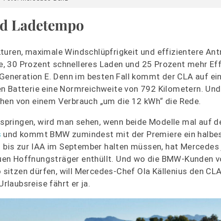
nd Ladetempo
uren, maximale Windschlüpfrigkeit und effizientere Antr
, 30 Prozent schnelleres Laden und 25 Prozent mehr Eff
e Generation E. Denn im besten Fall kommt der CLA auf e
en Batterie eine Normreichweite von 792 Kilometern. Un
chen von einem Verbrauch „um die 12 kWh“ die Rede.
pringen, wird man sehen, wenn beide Modelle mal auf d
s
und kommt BMW zumindest mit der Premiere ein halbes
bis zur IAA im September halten müssen, hat Mercedes j
uen Hoffnungsträger enthüllt. Und wo die BMW-Kunden v
sitzen dürfen, will Mercedes-Chef Ola Källenius den CLA
rlaubsreise fährt er ja.