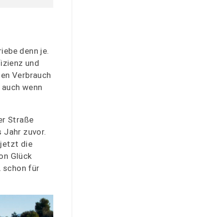
iebe denn je.
izienz und
inen Verbrauch
d auch wenn
er Straße
 Jahr zuvor.
etzt die
on Glück
 schon für