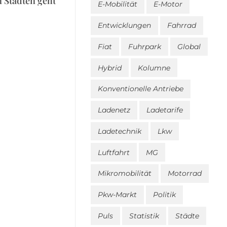
n Städten geht
E-Mobilität
E-Motor
Entwicklungen
Fahrrad
Fiat
Fuhrpark
Global
Hybrid
Kolumne
Konventionelle Antriebe
Ladenetz
Ladetarife
Ladetechnik
Lkw
Luftfahrt
MG
Mikromobilität
Motorrad
Pkw-Markt
Politik
Puls
Statistik
Städte