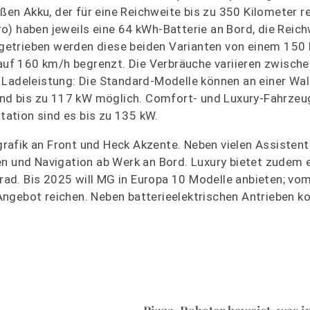
n Akku, der für eine Reichweite bis zu 350 Kilometer re
o) haben jeweils eine 64 kWh-Batterie an Bord, die Reic
getrieben werden diese beiden Varianten von einem 15
 auf 160 km/h begrenzt. Die Verbräuche variieren zwisch
 Ladeleistung: Die Standard-Modelle können an einer Wal
sind bis zu 117 kW möglich. Comfort- und Luxury-Fahrzeu
station sind es bis zu 135 kW.
afik an Front und Heck Akzente. Neben vielen Assistent
en und Navigation ab Werk an Bord. Luxury bietet zudem 
ad. Bis 2025 will MG in Europa 10 Modelle anbieten; vo
Angebot reichen. Neben batterieelektrischen Antrieben