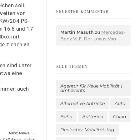
ichen soll.
NEUESTER KOMMENTAR
hweiten von
0 KW/204 PS-
en 16,6 und 17
Martin Masuth
zu
Mercedes-
lbox mit
Benz VLE: Der Luxus-Van
ge ziehen an
en sind unter
ALLE THEMEN
etwa eine
m
Agentur für Neue Mobilität |
 kommen auch
dmt.events
Alternative Antriebe
Auto
Bahn
Batterien
China
Deutscher Mobilitätstag
Next News