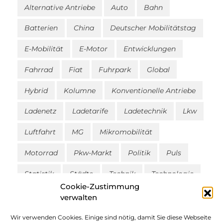
Alternative Antriebe
Auto
Bahn
Batterien
China
Deutscher Mobilitätstag
E-Mobilität
E-Motor
Entwicklungen
Fahrrad
Fiat
Fuhrpark
Global
Hybrid
Kolumne
Konventionelle Antriebe
Ladenetz
Ladetarife
Ladetechnik
Lkw
Luftfahrt
MG
Mikromobilität
Motorrad
Pkw-Markt
Politik
Puls
Statistik
Städte
Technik
Technologie
Cookie-Zustimmung
Tests
Travel
Trucks
Tunen
verwalten
Umdenken
Umwelt
uncategorized
Wir verwenden Cookies. Einige sind nötig, damit Sie diese Webseite