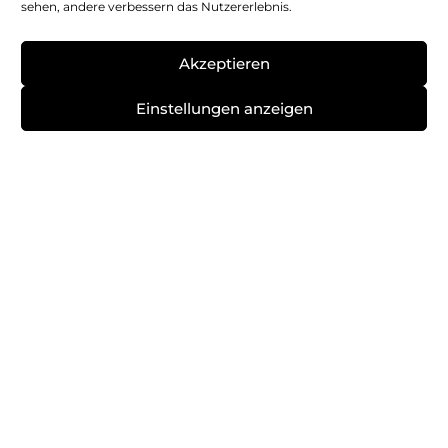
sehen, andere verbessern das Nutzererlebnis.
Vernetzung
Wasserstoff
Akzeptieren
Zukunftsmobilität
Zulassungen
Zweirad
Einstellungen anzeigen
ÖPNV
Impressum
Datenschutz
Cookie-Richtlinie