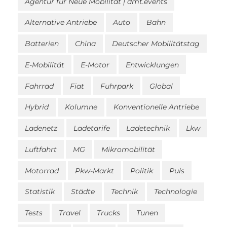
Agentur für Neue Mobilität | dmt.events
Alternative Antriebe
Auto
Bahn
Batterien
China
Deutscher Mobilitätstag
E-Mobilität
E-Motor
Entwicklungen
Fahrrad
Fiat
Fuhrpark
Global
Hybrid
Kolumne
Konventionelle Antriebe
Ladenetz
Ladetarife
Ladetechnik
Lkw
Luftfahrt
MG
Mikromobilität
Motorrad
Pkw-Markt
Politik
Puls
Statistik
Städte
Technik
Technologie
Tests
Travel
Trucks
Tunen