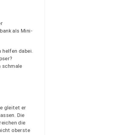
er
bank als Mini-
 helfen dabei.
pser?
h schmale
 gleitet er
lassen. Die
reichen die
nicht oberste