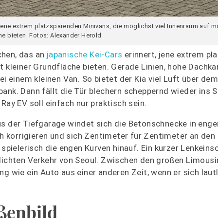
 jene extrem platzsparenden Minivans, die möglichst viel Innenraum auf mö
e bieten. Fotos: Alexander Herold
chen, das an
japanische Kei-Cars
erinnert, jene extrem pl
t kleiner Grundfläche bieten. Gerade Linien, hohe Dachk
ei einem kleinen Van. So bietet der Kia viel Luft über de
ank. Dann fällt die Tür blechern scheppernd wieder ins S
Ray EV soll einfach nur praktisch sein.
us der Tiefgarage windet sich die Betonschnecke in eng
 korrigieren und sich Zentimeter für Zentimeter an de
pielerisch die engen Kurven hinauf. Ein kurzer Lenkeins
 dichten Verkehr von Seoul. Zwischen den großen Limousi
g wie ein Auto aus einer anderen Zeit, wenn er sich lautl
ßenbild