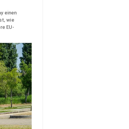
ay einen
st, wie
re EU-