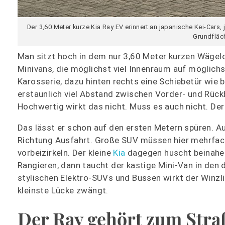
Der 3,60 Meter kurze Kia Ray EV erinnert an japanische Kei-Cars,
Grundfläch
Man sitzt hoch in dem nur 3,60 Meter kurzen Wägel
Minivans, die möglichst viel Innenraum auf möglichs
Karosserie, dazu hinten rechts eine Schiebetür wie b
erstaunlich viel Abstand zwischen Vorder- und Rückb
Hochwertig wirkt das nicht. Muss es auch nicht. Der 
Das lässt er schon auf den ersten Metern spüren. A
Richtung Ausfahrt. Große SUV müssen hier mehrfach
vorbeizirkeln. Der kleine
Kia
dagegen huscht beinahe s
Rangieren, dann taucht der kastige Mini-Van in den
stylischen Elektro-SUVs und Bussen wirkt der Winzlin
kleinste Lücke zwängt.
Der Ray gehört zum Stra