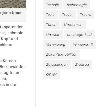
Technik
Technologie
glichst kleiner
Tests
Travel
Trucks
Tunen
Umdenken
atzsparenden
ante, schmale
Umwelt
uncategorized
m Kopf und
chloss.
Vernetzung
Wasserstoff
Zukunftsmobilität
en Kehren
Zulassungen
Zweirad
n Betonwänden
chlag, kaum
ÖPNV
nen,
os in die