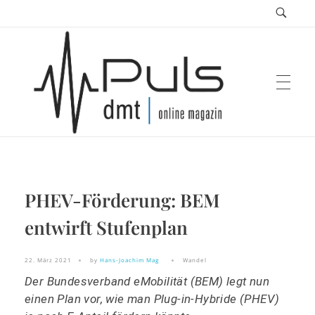
Puls Magazin
PHEV-Förderung: BEM
Zukunft der Mobilität
entwirft Stufenplan
22. März 2021
by
Hans-Joachim Mag
Wandel
Der Bundesverband eMobilität (BEM) legt nun
einen Plan vor, wie man Plug-in-Hybride (PHEV)