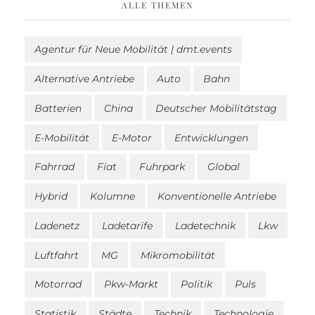
ALLE THEMEN
Agentur für Neue Mobilität | dmt.events
Alternative Antriebe
Auto
Bahn
Batterien
China
Deutscher Mobilitätstag
E-Mobilität
E-Motor
Entwicklungen
Fahrrad
Fiat
Fuhrpark
Global
Hybrid
Kolumne
Konventionelle Antriebe
Ladenetz
Ladetarife
Ladetechnik
Lkw
Luftfahrt
MG
Mikromobilität
Motorrad
Pkw-Markt
Politik
Puls
Statistik
Städte
Technik
Technologie