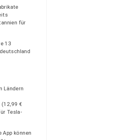
abrikate
eits
tannien für
re 13
tdeutschland
en Ländern
 (12,99 €
ür Tesla-
ie App können