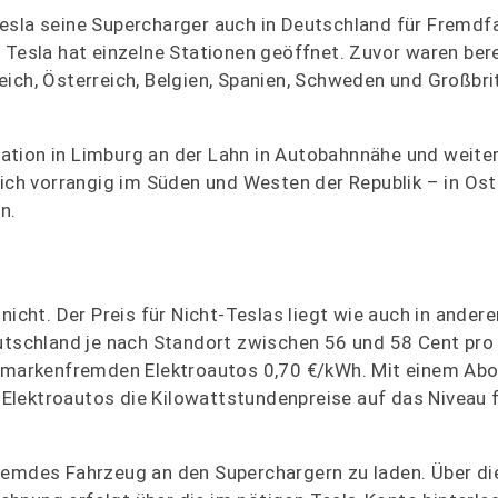
esla seine Supercharger auch in Deutschland für Fremdf
 Tesla hat einzelne Stationen geöffnet. Zuvor waren ber
eich, Österreich, Belgien, Spanien, Schweden und Großbri
ation in Limburg an der Lahn in Autobahnnähe und weite
 sich vorrangig im Süden und Westen der Republik – in Os
n.
nicht. Der Preis für Nicht-Teslas liegt wie auch in ander
eutschland je nach Standort zwischen 56 und 58 Cent pro
t markenfremden Elektroautos 0,70 €/kWh. Mit einem Abo
lektroautos die Kilowattstundenpreise auf das Niveau f
fremdes Fahrzeug an den Superchargern zu laden. Über d