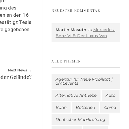
gte
nung des
NEUESTER KOMMENTAR
ken an den 16
estätigt Tesla
freigegebenen
Martin Masuth
zu
Mercedes-
Benz VLE: Der Luxus-Van
ALLE THEMEN
Next News
oder Gelände?
Agentur für Neue Mobilität |
dmt.events
Alternative Antriebe
Auto
Bahn
Batterien
China
Deutscher Mobilitätstag