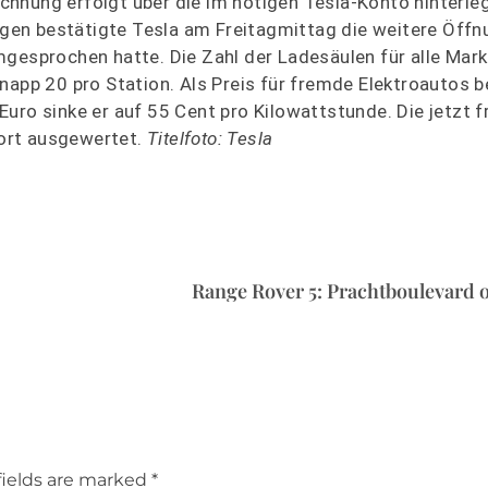
rechnung erfolgt über die im nötigen Tesla-Konto hinterle
ungen bestätigte Tesla am Freitagmittag die weitere Öff
mgesprochen hatte. Die Zahl der Ladesäulen für alle Mar
napp 20 pro Station. Als Preis für fremde Elektroautos b
uro sinke er auf 55 Cent pro Kilowattstunde. Die jetzt 
ort ausgewertet.
Titelfoto: Tesla
Range Rover 5: Prachtboulevard 
fields are marked *