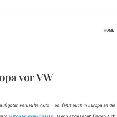
HOME
ropa vor VW
äufigsten verkaufte Auto – es fährt auch in Europa an die 
Jahr
Europas Pkw-Charts
. Davon abgesehen finden sich