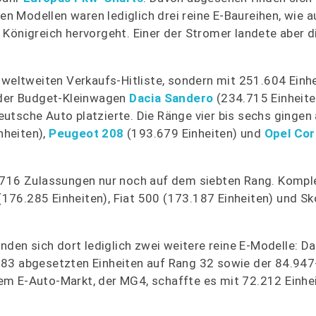
ten Modellen waren lediglich drei reine E-Baureihen, wie 
Königreich hervorgeht. Einer der Stromer landete aber d
r weltweiten Verkaufs-Hitliste, sondern mit 251.604 Einh
e der Budget-Kleinwagen
Dacia Sandero
(234.715 Einheite
tsche Auto platzierte. Die Ränge vier bis sechs gingen 
nheiten),
Peugeot 208
(193.679 Einheiten) und
Opel Cor
.716 Zulassungen nur noch auf dem siebten Rang. Komple
176.285 Einheiten), Fiat 500 (173.187 Einheiten) und S
nden sich dort lediglich zwei weitere reine E-Modelle: Da
883 abgesetzten Einheiten auf Rang 32 sowie der 84.94
m E-Auto-Markt, der MG4, schaffte es mit 72.212 Einhei