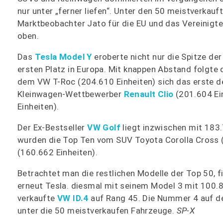
nur unter „ferner liefen“. Unter den 50 meistverkauf
Marktbeobachter Jato für die EU und das Vereinigte 
oben.
Das
Tesla Model Y
eroberte nicht nur die Spitze de
ersten Platz in Europa. Mit knappen Abstand folgt
dem VW T-Roc (204.610 Einheiten) sich das erste deu
Kleinwagen-Wettbewerber
Renault Clio
(201.604 Ei
Einheiten).
Der Ex-Bestseller
VW Golf
liegt inzwischen mit 183
wurden die Top Ten vom SUV Toyota Corolla Cross (
(160.662 Einheiten).
Betrachtet man die restlichen Modelle der Top 50, fi
erneut Tesla. diesmal mit seinem Model 3 mit 100.
verkaufte
VW ID.4
auf Rang 45. Die Nummer 4 auf de
unter die 50 meistverkaufen Fahrzeuge.
SP-X