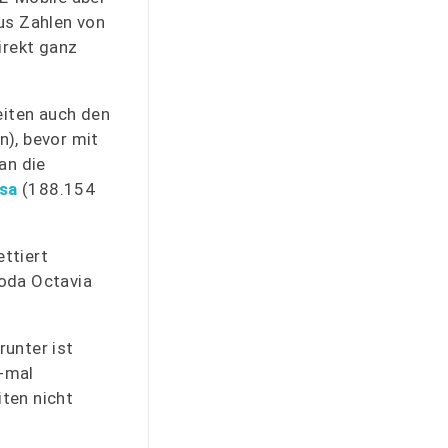
aus Zahlen von
irekt ganz
eiten auch den
n), bevor mit
an die
sa
(188.154
ttiert
koda Octavia
runter ist
7-mal
ten nicht