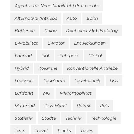
Agentur für Neue Mobilität | dmt.events
Alternative Antriebe
Auto
Bahn
Batterien
China
Deutscher Mobilitätstag
E-Mobilität
E-Motor
Entwicklungen
Fahrrad
Fiat
Fuhrpark
Global
Hybrid
Kolumne
Konventionelle Antriebe
Ladenetz
Ladetarife
Ladetechnik
Lkw
Luftfahrt
MG
Mikromobilität
Motorrad
Pkw-Markt
Politik
Puls
Statistik
Städte
Technik
Technologie
Tests
Travel
Trucks
Tunen