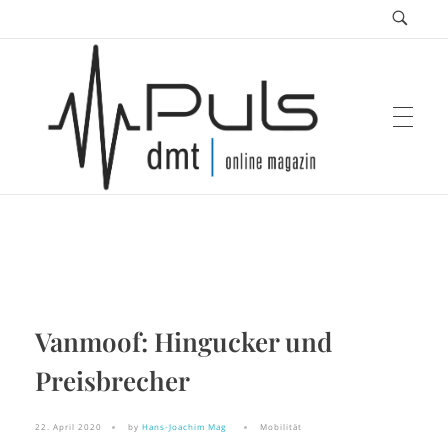
Puls Magazin
Zukunft der Mobilität
Vanmoof: Hingucker und
Preisbrecher
22. April 2020
by
Hans-Joachim Mag
Mobilität