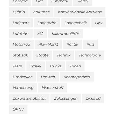
Fahrrad
Fiat
Fuhrpark
Global
Hybrid
Kolumne
Konventionelle Antriebe
Ladenetz
Ladetarife
Ladetechnik
Lkw
Luftfahrt
MG
Mikromobilität
Motorrad
Pkw-Markt
Politik
Puls
Statistik
Städte
Technik
Technologie
Tests
Travel
Trucks
Tunen
Umdenken
Umwelt
uncategorized
Vernetzung
Wasserstoff
Zukunftsmobilität
Zulassungen
Zweirad
ÖPNV