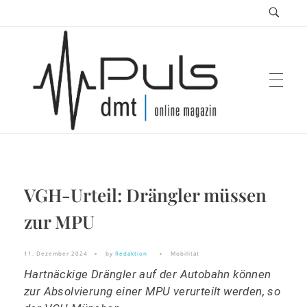
Puls Magazin
VGH-Urteil: Drängler müssen
Zukunft der Mobilität
zur MPU
11. Dezember 2024
by
Redaktion
Mobilität
Hartnäckige Drängler auf der Autobahn können
zur Absolvierung einer MPU verurteilt werden, so