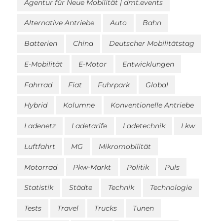
Agentur für Neue Mobilität | dmt.events
Alternative Antriebe
Auto
Bahn
Batterien
China
Deutscher Mobilitätstag
E-Mobilität
E-Motor
Entwicklungen
Fahrrad
Fiat
Fuhrpark
Global
Hybrid
Kolumne
Konventionelle Antriebe
Ladenetz
Ladetarife
Ladetechnik
Lkw
Luftfahrt
MG
Mikromobilität
Motorrad
Pkw-Markt
Politik
Puls
Statistik
Städte
Technik
Technologie
Tests
Travel
Trucks
Tunen