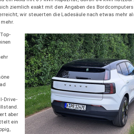
 sich ziemlich exakt mit den Angaben des Bordcomputers
 erreicht; wir steuerten die Ladesäule nach etwas mehr a
 mehr.
 Top-
einen
sehr
höne
rad
-Drive-
llstand.
ert aber
telt ein
ppig,