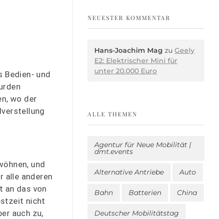
NEUESTER KOMMENTAR
Hans-Joachim Mag
zu
Geely
E2: Elektrischer Mini für
unter 20.000 Euro
s Bedien- und
wurden
en, wo der
lverstellung
ALLE THEMEN
Agentur für Neue Mobilität |
dmt.events
wöhnen, und
Alternative Antriebe
Auto
r alle anderen
t an das von
Bahn
Batterien
China
stzeit nicht
er auch zu,
Deutscher Mobilitätstag