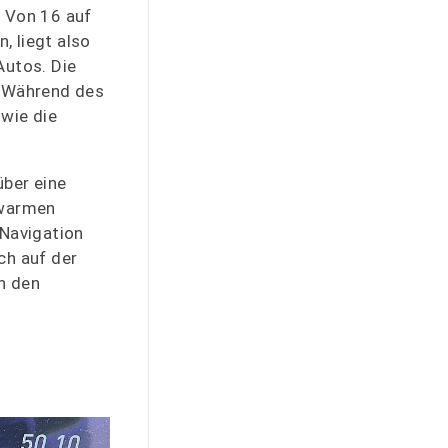
. Von 16 auf
, liegt also
Autos. Die
. Während des
wie die
über eine
 warmen
-Navigation
ch auf der
an den