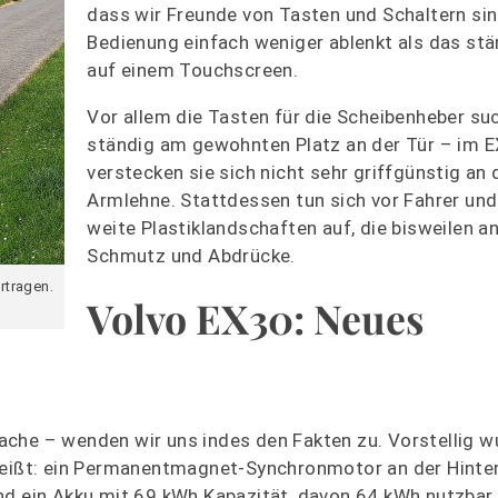
dass wir Freunde von Tasten und Schaltern sin
Bedienung einfach weniger ablenkt als das st
auf einem Touchscreen.
Vor allem die Tasten für die Scheibenheber su
ständig am gewohnten Platz an der Tür – im 
verstecken sie sich nicht sehr griffgünstig an 
Armlehne. Stattdessen tun sich vor Fahrer und
weite Plastiklandschaften auf, die bisweilen anf
Schmutz und Abdrücke.
rtragen.
Volvo EX30: Neues
ache – wenden wir uns indes den Fakten zu. Vorstellig 
 heißt: ein Permanentmagnet-Synchronmotor an der Hinte
ein Akku mit 69 kWh Kapazität, davon 64 kWh nutzbar.