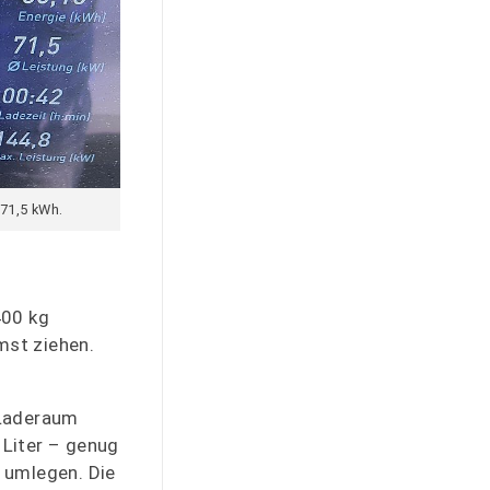
 71,5 kWh.
400 kg
mst ziehen.
r Laderaum
 Liter – genug
t umlegen. Die