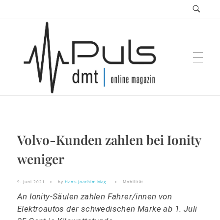
Puls Magazin
Volvo-Kunden zahlen bei Ionity
Zukunft der Mobilität
weniger
9. Juni 2021
by
Hans-Joachim Mag
Mobilität
An Ionity-Säulen zahlen Fahrer/innen von
Elektroautos der schwedischen Marke ab 1. Juli