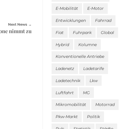
E-Mobilität
E-Motor
Entwicklungen
Fahrrad
Next News
one nimmt zu
Fiat
Fuhrpark
Global
Hybrid
Kolumne
Konventionelle Antriebe
Ladenetz
Ladetarife
Ladetechnik
Lkw
Luftfahrt
MG
Mikromobilität
Motorrad
Pkw-Markt
Politik
Puls
Statistik
Städte