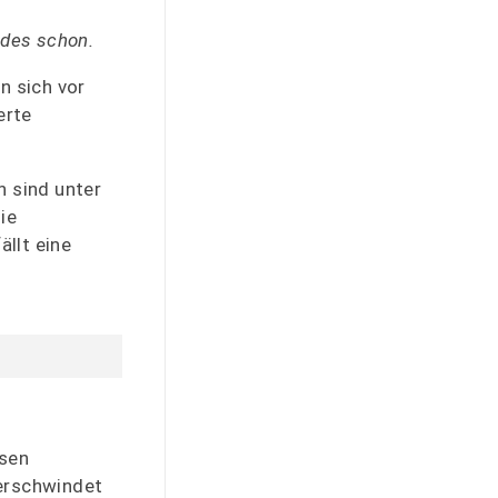
ndes schon.
n sich vor
erte
n sind unter
ie
llt eine
isen
verschwindet