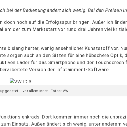
doch bei der Bedienung ändert sich wenig. Bei den Preisen i
n doch noch auf die Erfolgsspur bringen. Äußerlich änder
 allem der zum Marktstart vor rund drei Jahren viel kritisi
e bislang harter, wenig ansehnlicher Kunststoff vor. Nu
te sorgen auch an den Sitzen für eine hübschere Optik, d
uktiven Lader für das Smartphone und der Touchscreen fä
berarbeitete Version der Infotainment-Software.
 upgedatet – vor allem innen. Fotos: VW
ifunktionslenkrads: Dort kommen immer noch die unpräz
e zum Einsatz. Außen ändert sich wenig, unter anderem 