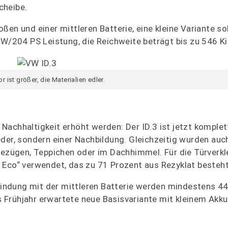
cheibe.
en und einer mittleren Batterie, eine kleine Variante sol
204 PS Leistung, die Reichweite beträgt bis zu 546 Ki
r ist größer, die Materialien edler.
achhaltigkeit erhöht werden: Der ID.3 ist jetzt komplett 
der, sondern einer Nachbildung. Gleichzeitig wurden auch
zbezügen, Teppichen oder im Dachhimmel. Für die Türverk
 Eco“ verwendet, das zu 71 Prozent aus Rezyklat besteht
rbindung mit der mittleren Batterie werden mindestens 4
as Frühjahr erwartete neue Basisvariante mit kleinem Akk