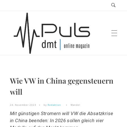
Puls Magazin
Wie VW in China gegensteuern
Zukunft der Mobilität
will
24. November 2023
by
Redaktion
Wandel
Mit günstigen Stromern will VW die Absatzkrise
in China beenden: In 2026 sollen gleich vier