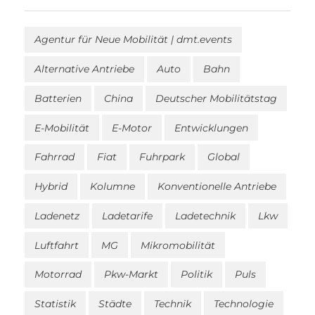
Agentur für Neue Mobilität | dmt.events
Alternative Antriebe
Auto
Bahn
Batterien
China
Deutscher Mobilitätstag
E-Mobilität
E-Motor
Entwicklungen
Fahrrad
Fiat
Fuhrpark
Global
Hybrid
Kolumne
Konventionelle Antriebe
Ladenetz
Ladetarife
Ladetechnik
Lkw
Luftfahrt
MG
Mikromobilität
Motorrad
Pkw-Markt
Politik
Puls
Statistik
Städte
Technik
Technologie