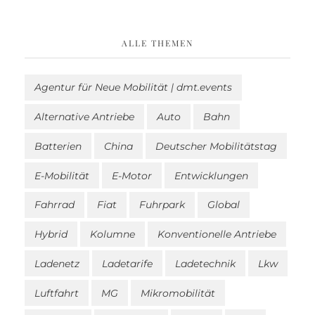
ALLE THEMEN
Agentur für Neue Mobilität | dmt.events
Alternative Antriebe
Auto
Bahn
Batterien
China
Deutscher Mobilitätstag
E-Mobilität
E-Motor
Entwicklungen
Fahrrad
Fiat
Fuhrpark
Global
Hybrid
Kolumne
Konventionelle Antriebe
Ladenetz
Ladetarife
Ladetechnik
Lkw
Luftfahrt
MG
Mikromobilität