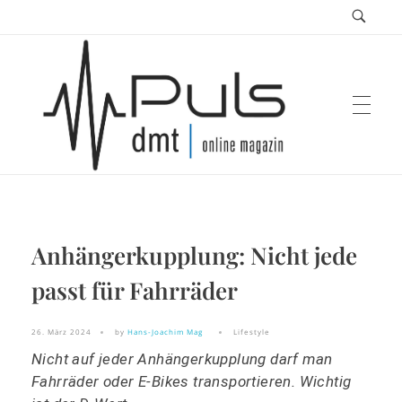
Puls Magazin
Anhängerkupplung: Nicht jede
Zukunft der Mobilität
passt für Fahrräder
26. März 2024
by
Hans-Joachim Mag
Lifestyle
Nicht auf jeder Anhängerkupplung darf man
Fahrräder oder E-Bikes transportieren. Wichtig