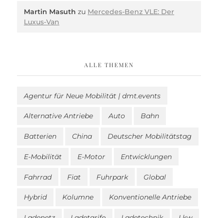
Martin Masuth
zu
Mercedes-Benz VLE: Der
Luxus-Van
ALLE THEMEN
Agentur für Neue Mobilität | dmt.events
Alternative Antriebe
Auto
Bahn
Batterien
China
Deutscher Mobilitätstag
E-Mobilität
E-Motor
Entwicklungen
Fahrrad
Fiat
Fuhrpark
Global
Hybrid
Kolumne
Konventionelle Antriebe
Ladenetz
Ladetarife
Ladetechnik
Lkw