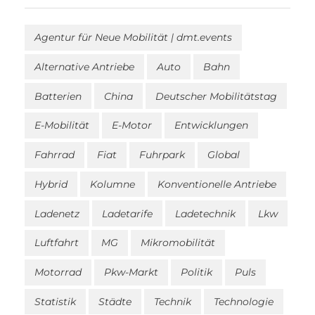
Agentur für Neue Mobilität | dmt.events
Alternative Antriebe
Auto
Bahn
Batterien
China
Deutscher Mobilitätstag
E-Mobilität
E-Motor
Entwicklungen
Fahrrad
Fiat
Fuhrpark
Global
Hybrid
Kolumne
Konventionelle Antriebe
Ladenetz
Ladetarife
Ladetechnik
Lkw
Luftfahrt
MG
Mikromobilität
Motorrad
Pkw-Markt
Politik
Puls
Statistik
Städte
Technik
Technologie