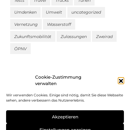
Tests
Travel
Trucks
Tunen
Umdenken
Umwelt
uncategorized
Vernetzung
Wasserstoff
Zukunftsmobilität
Zulassungen
Zweirad
ÖPNV
Cookie-Zustimmung
verwalten
Wir verwenden Cookies. Einige sind nötig, damit Sie diese Webseite
Impressum
sehen, andere verbessern das Nutzererlebnis.
Datenschutz
Akzeptieren
Cookie-Richtlinie
Einstellungen anzeigen