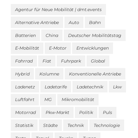
Agentur für Neue Mobilität | dmt.events
Alternative Antriebe
Auto
Bahn
Batterien
China
Deutscher Mobilitätstag
E-Mobilität
E-Motor
Entwicklungen
Fahrrad
Fiat
Fuhrpark
Global
Hybrid
Kolumne
Konventionelle Antriebe
Ladenetz
Ladetarife
Ladetechnik
Lkw
Luftfahrt
MG
Mikromobilität
Motorrad
Pkw-Markt
Politik
Puls
Statistik
Städte
Technik
Technologie