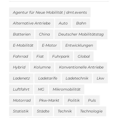
Agentur für Neue Mobilität | dmt.events
Alternative Antriebe
Auto
Bahn
Batterien
China
Deutscher Mobilitätstag
E-Mobilität
E-Motor
Entwicklungen
Fahrrad
Fiat
Fuhrpark
Global
Hybrid
Kolumne
Konventionelle Antriebe
Ladenetz
Ladetarife
Ladetechnik
Lkw
Luftfahrt
MG
Mikromobilität
Motorrad
Pkw-Markt
Politik
Puls
Statistik
Städte
Technik
Technologie