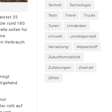
Technik
Technologie
Tests
Travel
Trucks
eistet 35
der rund 180
Tunen
Umdenken
lle sollen für
ine
Umwelt
uncategorized
rn Verbrauch
Vernetzung
Wasserstoff
Zukunftsmobilität
Zulassungen
Zweirad
ringt
ÖPNV
eitgehend
mit
er rollt auf