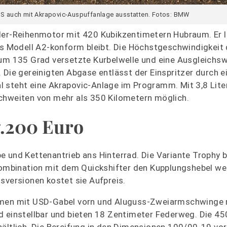
 GS auch mit Akrapovic-Auspuffanlage ausstatten. Fotos: BMW
der-Reihenmotor mit 420 Kubikzentimetern Hubraum. Er l
 Modell A2-konform bleibt. Die Höchstgeschwindigkeit 
um 135 Grad versetzte Kurbelwelle und eine Ausgleichswe
 Die gereinigten Abgase entlässt der Einspritzer durch e
l steht eine Akrapovic-Anlage im Programm. Mit 3,8 Lite
ichweiten von mehr als 350 Kilometern möglich.
7.200 Euro
e und Kettenantrieb ans Hinterrad. Die Variante Trophy b
 Kombination mit dem Quickshifter den Kupplungshebel w
sversionen kostet sie Aufpreis.
ahmen mit USD-Gabel vorn und Aluguss-Zweiarmschwinge 
 einstellbar und bieten 18 Zentimeter Federweg. Die 450