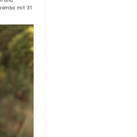
rn und
Brembo mit 31