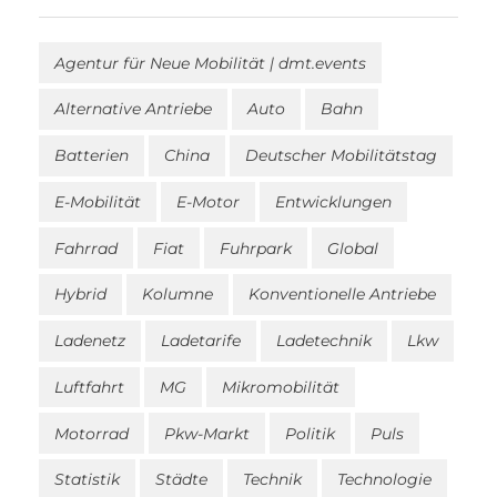
Agentur für Neue Mobilität | dmt.events
Alternative Antriebe
Auto
Bahn
Batterien
China
Deutscher Mobilitätstag
E-Mobilität
E-Motor
Entwicklungen
Fahrrad
Fiat
Fuhrpark
Global
Hybrid
Kolumne
Konventionelle Antriebe
Ladenetz
Ladetarife
Ladetechnik
Lkw
Luftfahrt
MG
Mikromobilität
Motorrad
Pkw-Markt
Politik
Puls
Statistik
Städte
Technik
Technologie