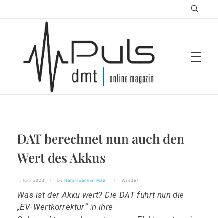
Puls Magazin
DAT berechnet nun auch den
Zukunft der Mobilität
Wert des Akkus
1. Juni 2023
by
Hans-Joachim Mag
Wandel
Was ist der Akku wert? Die DAT führt nun die
„EV-Wertkorrektur“ in ihre